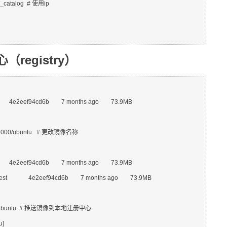
/_catalog  # 使用ip

registry）
atest              4e2eef94cd6b        7 months ago        73.9MB

st:5000/ubuntu   # 更改镜像名称

atest              4e2eef94cd6b        7 months ago        73.9MB

   latest              4e2eef94cd6b        7 months ago        73.9MB

:5000/ubuntu  # 推送镜像到本地注册中心

]
