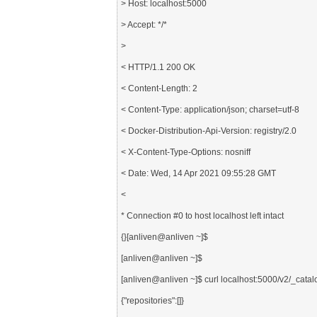
> Host: localhost:5000

> Accept: */*

>

< HTTP/1.1 200 OK

< Content-Length: 2

< Content-Type: application/json; charset=utf-8

< Docker-Distribution-Api-Version: registry/2.0

< X-Content-Type-Options: nosniff

< Date: Wed, 14 Apr 2021 09:55:28 GMT

<

* Connection #0 to host localhost left intact

{}[anliven@anliven ~]$

[anliven@anliven ~]$

[anliven@anliven ~]$ curl localhost:5000/v2/_c
{"repositories":[]}
