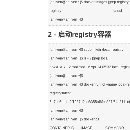
[anliven@anliven ~]$ docker images |grep registry

registry                                                            la
2 - 启动registry容器
[anliven@anliven ~]$ sudo mkdir /local-registry

[anliven@anliven ~]$ ls -l / |grep local

drwxr-xr-x    2 root root    6 Apr 14 05:32 local-registr
[anliven@anliven ~]$ 

[anliven@anliven ~]$ docker run -d --name local-regis
registry:latest

5a7ec6db4b2f1987d2ae8355af6fbc887f64b8111ef
[anliven@anliven ~]$

[anliven@anliven ~]$ docker ps

CONTAINER ID        IMAGE               COMMAND            