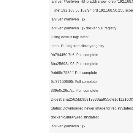
[anliven@anliven ~]$ ip addr show |grep "192.16
    inet 192.168.56.102/24 brd 192.168.56.255 scope global noprefixroute dynamic enp0s8

[anliven@anliven ~]$

[anliven@anliven ~]$ docker pull registry

Using default tag: latest

latest: Pulling from library/registry

9b794450f7b6: Pull complete

6ba25693af03: Pull complete

9eb68e7589ff: Pull complete

6cf77150f665: Pull complete

339e0c26c7cc: Pull complete

Digest: sha256:5bb9b919833aa955dfe1d1121cc
Status: Downloaded newer image for registry:latest

docker.io/library/registry:latest

[anliven@anliven ~]$
