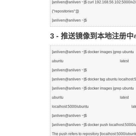
[anliven@anliven ~]$ curl 192.168.56.102:5000/v2
{"repositories":[]}

3 - 推送镜像到本地注册中心（
[anliven@anliven ~]$ docker images |grep ubuntu

ubuntu                                                              l
[anliven@anliven ~]$

[anliven@anliven ~]$ docker tag ubuntu localho
[anliven@anliven ~]$ docker images |grep ubuntu

ubuntu                                                              l
localhost:5000/ubuntu                                            
[anliven@anliven ~]$

[anliven@anliven ~]$ docker push localhost
The push refers to repository [localhost:5000/ubuntu