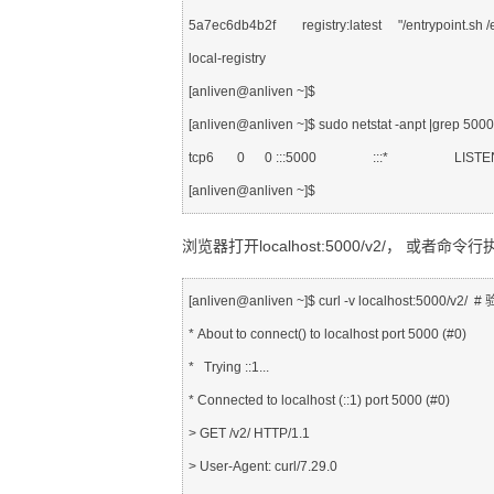
5a7ec6db4b2f        registry:latest     "/entrypoint.sh 
local-registry

[anliven@anliven ~]$

[anliven@anliven ~]$ sudo netstat -anpt |grep 5000

tcp6       0      0 :::5000                 :::*                   
浏览器打开
localhost:5000/v2/
， 或者命令行
[anliven@anliven ~]$ curl -v localhost:5000/v
* About to connect() to localhost port 5000 (#0)

*   Trying ::1...

* Connected to localhost (::1) port 5000 (#0)

> GET /v2/ HTTP/1.1

> User-Agent: curl/7.29.0
