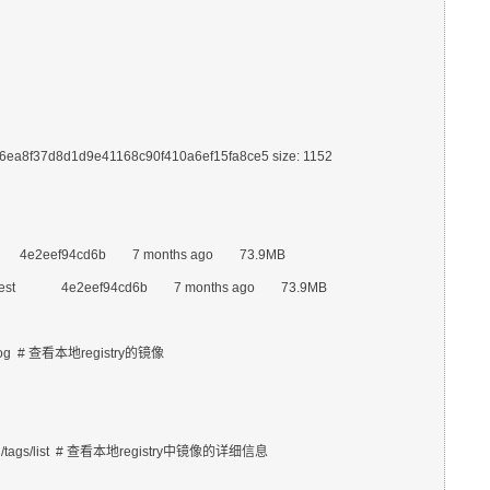
fd6ea8f37d8d1d9e41168c90f410a6ef15fa8ce5 size: 1152

atest              4e2eef94cd6b        7 months ago        73.9MB

   latest              4e2eef94cd6b        7 months ago        73.9MB

atalog  # 查看本地registry的镜像

buntu/tags/list  # 查看本地registry中镜像的详细信息
