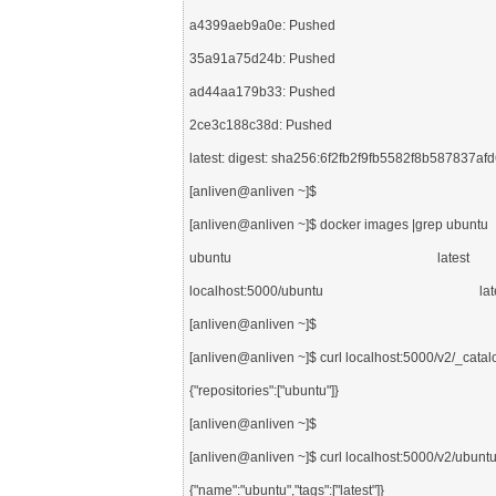
a4399aeb9a0e: Pushed

35a91a75d24b: Pushed

ad44aa179b33: Pushed

2ce3c188c38d: Pushed

latest: digest: sha256:6f2fb2f9fb5582f8b587837a
[anliven@anliven ~]$

[anliven@anliven ~]$ docker images |grep ubuntu

ubuntu                                                              l
localhost:5000/ubuntu                                            
[anliven@anliven ~]$

[anliven@anliven ~]$ curl localhost:5000/v2/_c
{"repositories":["ubuntu"]}

[anliven@anliven ~]$

[anliven@anliven ~]$ curl localhost:5000/v2/u
{"name":"ubuntu","tags":["latest"]}
