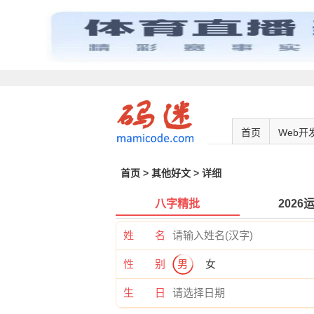
首页
Web开
首页
>
其他好文
> 详细
八字精批
2026
姓 名
性 别
男
女
生 日