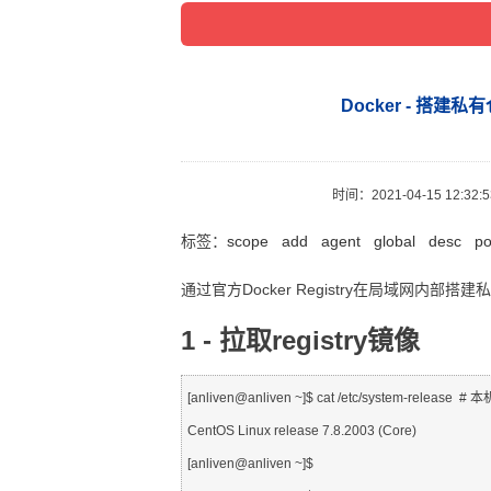
Docker - 搭建
时间：
2021-04-15 12:32:
标签：
scope
add
agent
global
desc
po
通过官方Docker Registry在局域网内部搭
1 - 拉取registry镜像
[anliven@anliven ~]$ cat /etc/system-release  
CentOS Linux release 7.8.2003 (Core)

[anliven@anliven ~]$
