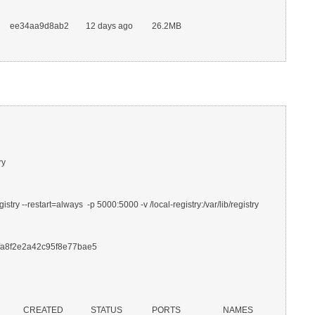
test              ee34aa9d8ab2        12 days ago         26.2MB

y

try --restart=always  -p 5000:5000 -v /local-registry:/var/lib/registry 
a8f2e2a42c95f8e77bae5

      CREATED             STATUS              PORTS                    NAMES
