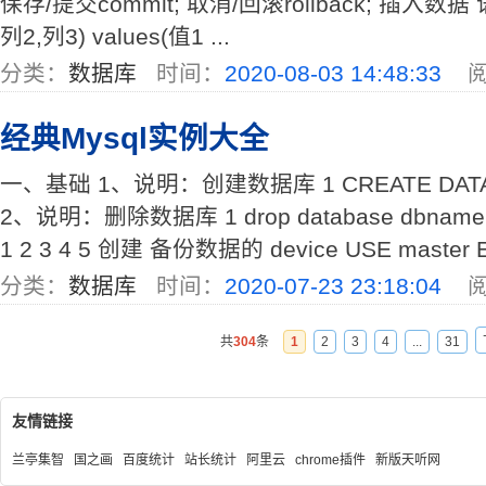
保存/提交commit; 取消/回滚rollback; 插入数据 语法:
列2,列3) values(值1 ...
分类：
数据库
时间：
2020-08-03 14:48:33
阅
经典Mysql实例大全
一、基础 1、说明：创建数据库 1 CREATE DATABA
2、说明：删除数据库 1 drop database dbname
1 2 3 4 5 创建 备份数据的 device USE master E
分类：
数据库
时间：
2020-07-23 23:18:04
阅
共
304
条
1
2
3
4
...
31
友情链接
兰亭集智
国之画
百度统计
站长统计
阿里云
chrome插件
新版天听网