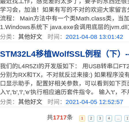
最近找工作，感觉差的太多了，要学的东西还很
学习会，加油！如果有写的不对的欢迎大家留言分
流程： Main方法中有一个类Math.class类，
1.Windows系统下 java.exe会调用底层的jvm.d
分类：
其他好文
时间：
2021-04-08 13:01:42
STM32L4移植WolfSSL例程（下）
我们的L4R5ZI的开发版如下： 用USB转串口FT2
分别为RX和TX，不对就反过来接:) 如果程序
口显示助手，配置好相关参数，可以看到如下页
入't','b','l','e'执行相应遍历套件指令。 输入't
分类：
其他好文
时间：
2021-04-05 12:52:57
共
1717
条
1
2
3
4
...
1