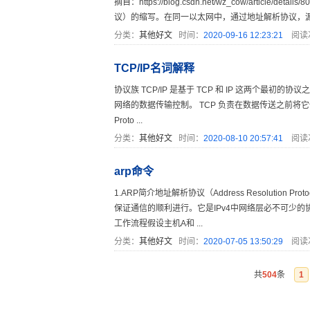
摘自：https://blog.csdn.net/wz_cow/article/det
议）的缩写。在同一以太网中，通过地址解析协议，源主
分类：
其他好文
时间：
2020-09-16 12:23:21
阅读
TCP/IP名词解释
协议族 TCP/IP 是基于 TCP 和 IP 这两个最初的
网络的数据传输控制。 TCP 负责在数据传送之前将它们分割
Proto ...
分类：
其他好文
时间：
2020-08-10 20:57:41
阅读
arp命令
1.ARP简介地址解析协议（Address Resolutio
保证通信的顺利进行。它是IPv4中网络层必不可少的协
工作流程假设主机A和 ...
分类：
其他好文
时间：
2020-07-05 13:50:29
阅读
共
504
条
1