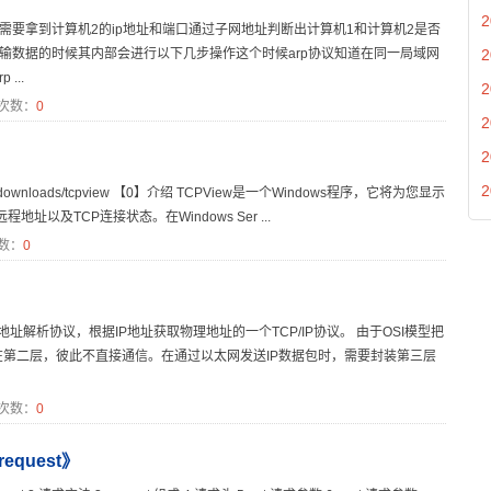
2
先需要拿到计算机2的ip地址和端口通过子网地址判断出计算机1和计算机2是否
传输数据的时候其内部会进行以下几步操作这个时候arp协议知道在同一局域网
2
...
2
次数：
0
2
2
2
nternals/downloads/tcpview 【0】介绍 TCPView是一个Windows程序，它将为您显示
以及TCP连接状态。在Windows Ser ...
数：
0
rotocol）地址解析协议，根据IP地址获取物理地址的一个TCP/IP协议。 由于OSI模型把
址在第二层，彼此不直接通信。在通过以太网发送IP数据包时，需要封装第三层
次数：
0
equest》