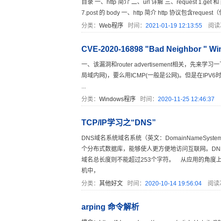
目录 一、http 简介 二、url 详解 三、request 1.get 和
7.post 的 body 一、http 简介 http 协议包含reque
分类：
Web程序
时间：
2021-01-19 12:13:55
阅读
CVE-2020-16898 "Bad Neighbor
一、该漏洞和router advertisement相关，
局域内网)，要么用ICMP(一般是公网)。但是在IPV6时代改用
...
分类：
Windows程序
时间：
2020-11-25 12:46:37
TCP/IP学习之“DNS”
DNS域名系统域名系统（英文：DomainNameSy
个分布式数据库，能够使人更方便地访问互联网。DNS
域名总长度则不能超过253个字符。 从应用的角度上看，
机中，
分类：
其他好文
时间：
2020-10-14 19:56:04
阅读
arping 命令解析