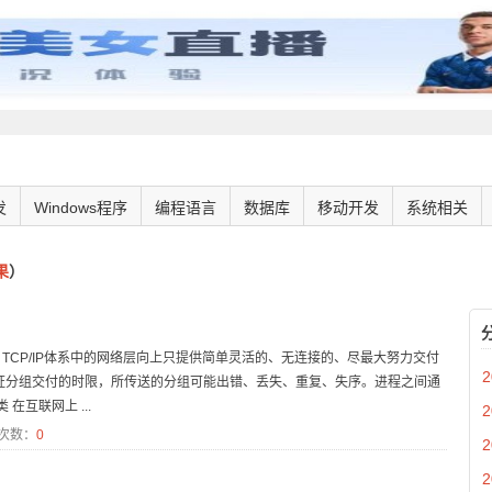
发
Windows程序
编程语言
数据库
移动开发
系统相关
果
）
 TCP/IP体系中的网络层向上只提供简单灵活的、无连接的、尽最大努力交付
2
证分组交付的时限，所传送的分组可能出错、丢失、重复、失序。进程之间通
互联网上 ...
2
次数：
0
2
2