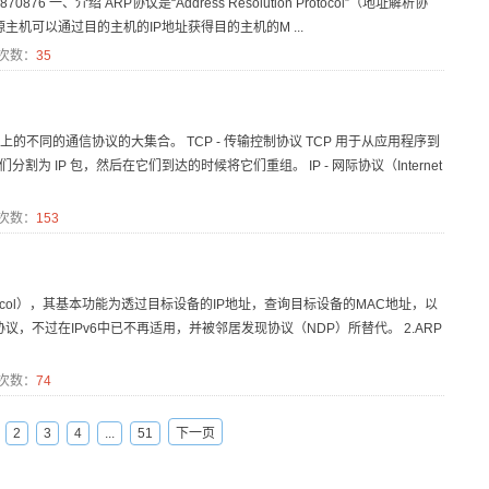
ails/80870876 一、介绍 ARP协议是“Address Resolution Protocol”（地址解析协
机可以通过目的主机的IP地址获得目的主机的M ...
次数：
35
协议之上的不同的通信协议的大集合。 TCP - 传输控制协议 TCP 用于从应用程序到
为 IP 包，然后在它们到达的时候将它们重组。 IP - 网际协议（Internet
次数：
153
n Protocol），其基本功能为透过目标设备的IP地址，查询目标设备的MAC地址，以
议，不过在IPv6中已不再适用，并被邻居发现协议（NDP）所替代。 2.ARP
次数：
74
2
3
4
...
51
下一页