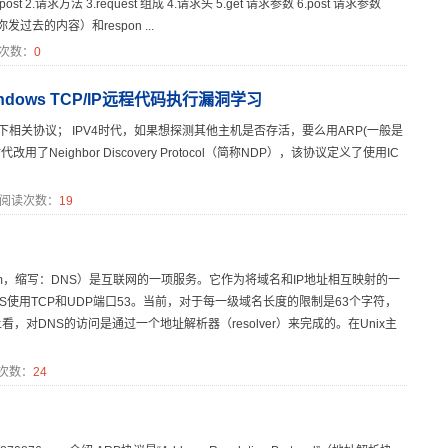
 post 2.请求方法 3.request 组成 4.请求头 5.get 请求参数 6.post 请求参数
st（你发过去的内容）和respon ...
次数：
0
 " Windows TCP/IP远程代码执行漏洞学习
先来学习一下相关协议； IPV4时代，如果想探测其他主机是否存活，要么用ARP(一般是
了Neighbor Discovery Protocol（简称NDP），该协议定义了使用IC
阅读次数：
19
stem，缩写：DNS）是互联网的一项服务。它作为将域名和IP地址相互映射的一
使用TCP和UDP端口53。当前，对于每一级域名长度的限制是63个字符，
对DNS的访问是通过一个地址解析器（resolver）来完成的。在Unix主
次数：
24