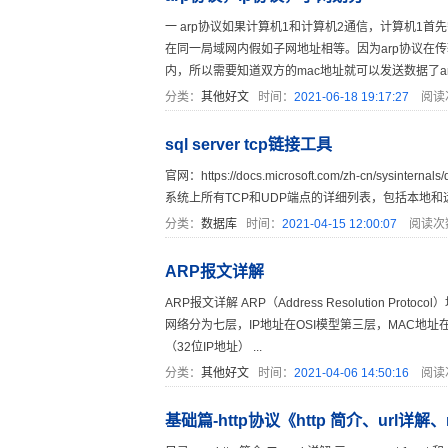
一 arp协议如果计算机1和计算机2通信，计算机1首
在同一局域网内假如子网地址相等。因为arp协议在
内，所以需要知道双方的mac地址就可以发送数据了arp 
分类：
其他好文
时间：
2021-06-18 19:17:27
阅读
sql server tcp链接工具
官网：https://docs.microsoft.com/zh-cn/sysi
系统上所有TCP和UDP端点的详细列表，包括本地和远程地址
分类：
数据库
时间：
2021-04-15 12:00:07
阅读次
ARP报文详解
ARP报文详解 ARP（Address Resolution P
网络分为七层，IP地址在OSI模型第三层，MAC地
（32位IP地址） ...
分类：
其他好文
时间：
2021-04-06 14:50:16
阅读
基础篇-http协议《http 简介、url详解、r