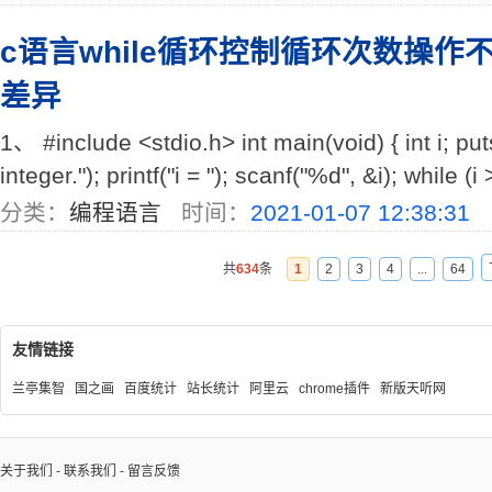
c语言while循环控制循环次数操
差异
1、 #include <stdio.h> int main(void) { int i; pu
integer."); printf("i = "); scanf("%d", &i); while (i > 
分类：
编程语言
时间：
2021-01-07 12:38:31
共
634
条
1
2
3
4
...
64
友情链接
兰亭集智
国之画
百度统计
站长统计
阿里云
chrome插件
新版天听网
关于我们
-
联系我们
-
留言反馈