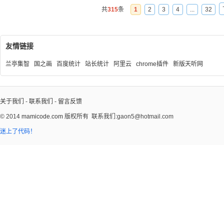
共
315
条
1
2
3
4
...
32
友情链接
兰亭集智
国之画
百度统计
站长统计
阿里云
chrome插件
新版天听网
关于我们
-
联系我们
-
留言反馈
© 2014
mamicode.com
版权所有
联系我们:gaon5@hotmail.com
迷上了代码！