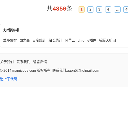
共
4856
条
1
2
3
4
...
4
友情链接
兰亭集智
国之画
百度统计
站长统计
阿里云
chrome插件
新版天听网
关于我们
-
联系我们
-
留言反馈
© 2014
mamicode.com
版权所有
联系我们:gaon5@hotmail.com
迷上了代码！