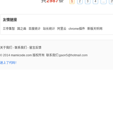
共
2987
条
1
2
3
4
...
2
友情链接
兰亭集智
国之画
百度统计
站长统计
阿里云
chrome插件
新版天听网
关于我们
-
联系我们
-
留言反馈
© 2014
mamicode.com
版权所有
联系我们:gaon5@hotmail.com
迷上了代码！