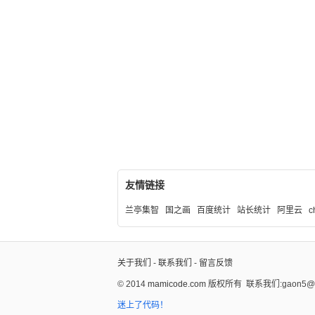
友情链接
兰亭集智
国之画
百度统计
站长统计
阿里云
c
关于我们
-
联系我们
-
留言反馈
© 2014
mamicode.com
版权所有
联系我们:gaon5@ho
迷上了代码！