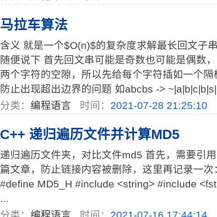
马拉车算法
含义 就是一个$O(n)$的复杂度求解最长回文子
随便说下 首先回文串可能是奇数也可能是偶数
两个字符的空隙，所以先给每个字符插如一个隔板符号 
防止出现超出边界的问题 如abcbs -> ~|a|b|c|b|s| 设
分类：
编程语言
时间：
2021-07-28 21:25:10
C++ 递归遍历文件并计算MD5
递归遍历文件夹，对比文件md5 首先，需要引用 
篇文章，防止链接内容被删除，这里再记录一次： md5.
#define MD5_H #include <string> #include <fstr
...
分类：
编程语言
时间：
2021-07-16 17:44:14