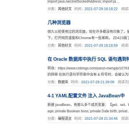
import java.net.InetSocketAddress; import ja ...
分类：
其他好文
时间：
2021-07-29 16:18:22
阅读
几种浏览器
很久以前使用过的浏览器，现在许多都没有印象了，留个底。 Fi
下，打开网页速度和Chrome有一些差距。 ZD423搞了个网盘合集：h
分类：
其他好文
时间：
2021-07-29 16:16:59
阅读
在 Oracle 数据库中执行 SQL 语句
转自：https://www.cnblogs.com/yanzi-meng/p/10763
的转移 在执行语句字符串中含有 & 符号时，会被认为要
分类：
数据库
时间：
2021-07-28 21:39:08
阅读次
4-1 YAML配置文件 注入 JavaBean中
新建 javaBean，有那么多个成员变量：【get、set、toString 
age; private Boolean boss; private Date birth; privat .
分类：
编程语言
时间：
2021-07-28 21:34:46
阅读