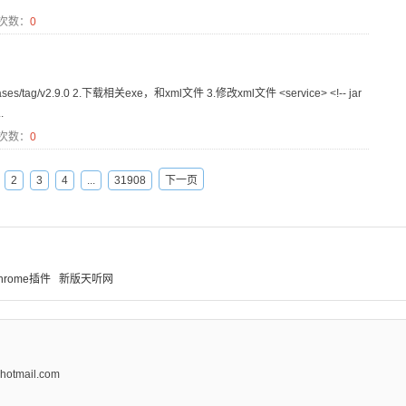
次数：
0
eases/tag/v2.9.0 2.下载相关exe，和xml文件 3.修改xml文件 <service> <!-- jar
.
次数：
0
2
3
4
...
31908
下一页
hrome插件
新版天听网
tmail.com