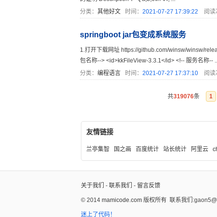
分类：
其他好文
时间：
2021-07-27 17:39:22
阅读
springboot jar包变成系统服务
1.打开下载网址 https://github.com/winsw/winsw/rel
包名称--> <id>kkFileView-3.3.1</id> <!-- 服务名称-- ..
分类：
编程语言
时间：
2021-07-27 17:37:10
阅读
共
319076
条
1
友情链接
兰亭集智
国之画
百度统计
站长统计
阿里云
c
关于我们
-
联系我们
-
留言反馈
© 2014
mamicode.com
版权所有
联系我们:gaon5@ho
迷上了代码！