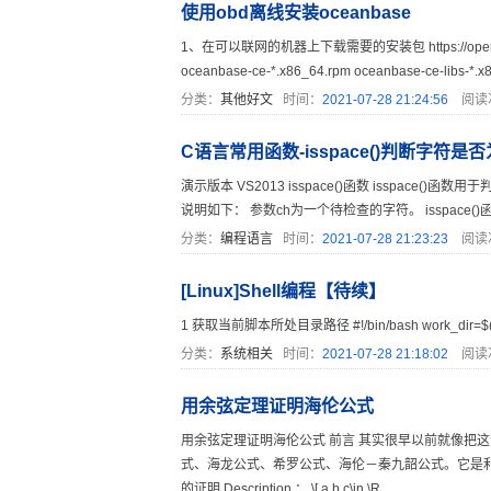
使用obd离线安装oceanbase
1、在可以联网的机器上下载需要的安装包 https://open.oceanba
oceanbase-ce-*.x86_64.rpm oceanbase-ce-libs-*.x86
分类：
其他好文
时间：
2021-07-28 21:24:56
阅读
C语言常用函数-isspace()判断字符
演示版本 VS2013 isspace()函数 isspace()函数用于
说明如下： 参数ch为一个待检查的字符。 isspace(
分类：
编程语言
时间：
2021-07-28 21:23:23
阅读
[Linux]Shell编程【待续】
1 获取当前脚本所处目录路径 #!/bin/bash work_dir=$(cd $(
分类：
系统相关
时间：
2021-07-28 21:18:02
阅读
用余弦定理证明海伦公式
用余弦定理证明海伦公式 前言 其实很早以前就像把
式、海龙公式、希罗公式、海伦－秦九韶公式。它是
的证明 Description ： \[ a,b,c\in \R, ...