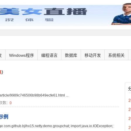
发
Windows程序
编程语言
数据库
移动开发
系统相关
果
）
icle/9989c746506b98b649ecfe61.html ...
2
次数：
0
2
聊示例
2
hub.bjlhx15.netty.demo.groupchat; import java.io.IOException;
2