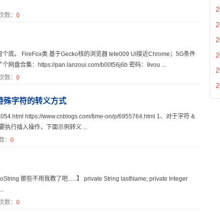
2
次数：
0
2
2
reFox类 基于Gecko核的浏览器 tete009 UI接近Chrome；5G条件
2
ttps://pan.lanzoui.com/b00t56j6b 密码：9vou ...
2
次数：
0
2
遇到特殊字符的转义方式
054.html https://www.cnblogs.com/time-on/p/6955764.html 1、对于字符 &
执行插入操作，下面示例转义 ...
数：
0
那些不用我教了吧......】 private String lastName; private Integer
..
次数：
0