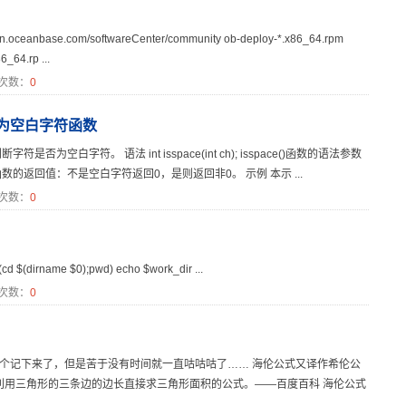
se.com/softwareCenter/community ob-deploy-*.x86_64.rpm
_64.rp ...
次数：
0
是否为空白字符函数
判断字符是否为空白字符。 语法 int isspace(int ch); isspace()函数的语法参数
)函数的返回值：不是空白字符返回0，是则返回非0。 示例 本示 ...
次数：
0
dirname $0);pwd) echo $work_dir ...
次数：
0
这个记下来了，但是苦于没有时间就一直咕咕咕了…… 海伦公式又译作希伦公
利用三角形的三条边的边长直接求三角形面积的公式。——百度百科 海伦公式