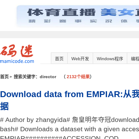
首页
Web开发
Windows程序
编
首页
搜索关键字：director
（
2132个结果
）
>
Download data from EMPI
据
# Author by zhangyida# 詹皇明年夺冠download_e
bash# Downloads a dataset with a given acce
EMPIAR##########ACCESSION_COD ...