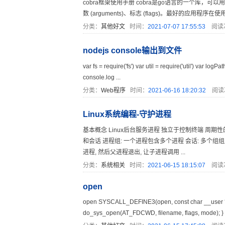
cobra框架使用手册 cobra是go语言的一个库，可以用
数 (arguments)、标志 (flags)。最好的应用程序在使
分类：
其他好文
时间：
2021-07-07 17:55:53
阅读
nodejs console输出到文件
var fs = require('fs') var util = require('util') var logP
console.log ...
分类：
Web程序
时间：
2021-06-16 18:20:32
阅读
Linux系统编程-守护进程
基本概念 Linux后台服务进程 独立于控制终端 周
和会话 进程组: 一个进程包含多个进程 会话: 多个组
进程, 然后父进程退出, 让子进程调用 ...
分类：
系统相关
时间：
2021-06-15 18:15:07
阅读
open
open SYSCALL_DEFINE3(open, const char __user *, fil
do_sys_open(AT_FDCWD, filename, flags, mode); } l 