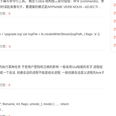
于编写命令行工具。 概念 Cobra 结构由三部分组成：命令 (commands)、参
2
用时读起来像句子，要遵循的模式是APPNAME VERB NOUN --ADJECTI ...
2
次数：
0
2
2
ath = 'upgrade.log' var logFile = fs.createWriteStream(logPath, { flags: 'a' })
2
2
次数：
0
期性的执行某种任务 不受用户登陆和注销的影响 一般采用以d结尾的名字 进程组
组成一个会话. 创建会话的进程不能是组长进程; 一般创建会话是父进程先fork子
次数：
0
ename, int, flags, umode_t, mode) { ...... return
...