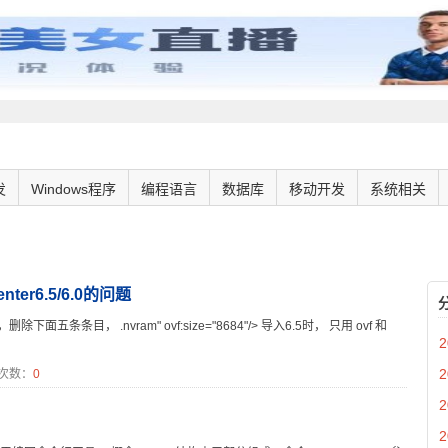
发
Windows程序
编程语言
数据库
移动开发
系统相关
）
ter6.5/6.0的问题
五条条目， .nvram" ovf:size="8684"/> 导入6.5时， 只用 ovf 和
2
2
次数：
0
2
2