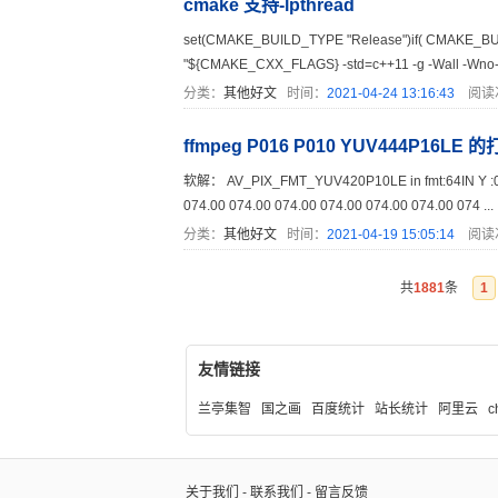
cmake 支持-lpthread
set(CMAKE_BUILD_TYPE "Release")if( CMAKE_
"${CMAKE_CXX_FLAGS} -std=c++11 -g -Wall -Wno-un
分类：
其他好文
时间：
2021-04-24 13:16:43
阅读
ffmpeg P016 P010 YUV444P16L
软解： AV_PIX_FMT_YUV420P10LE in fmt:64IN Y :0x7
074.00 074.00 074.00 074.00 074.00 074.00 074 ...
分类：
其他好文
时间：
2021-04-19 15:05:14
阅读
共
1881
条
1
友情链接
兰亭集智
国之画
百度统计
站长统计
阿里云
c
关于我们
-
联系我们
-
留言反馈