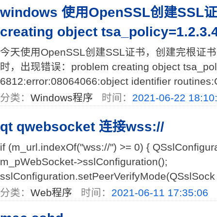
windows 使用OpenSSL创建SSL
creating object tsa_policy=1.2
今天使用OpenSSL创建SSL证书，创建完根证
时，出现错误：problem creating object tsa_poli
6812:error:08064066:object identifier routines:
分类：
Windows程序
时间：
2021-06-22 18:10
qt qwebsocket 连接wss://
if (m_url.indexOf("wss://") >= 0) { QSslConfigur
m_pWebSocket->sslConfiguration();
sslConfiguration.setPeerVerifyMode(QSslSock 
分类：
Web程序
时间：
2021-06-11 17:35:06