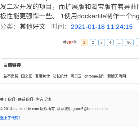
发二次开发的项目，而扩展版和淘宝版有着异曲
板性能更强悍一些。 1使用dockerfile制作一个ngin
分类：
其他好文
时间：
2021-01-18 11:24:15
共
797
条
1
2
3
4
...
80
友情链接
兰亭集智
国之画
百度统计
站长统计
阿里云
chrome插件
新版天听网
关于我们
-
联系我们
-
留言反馈
© 2014
mamicode.com
版权所有
联系我们:gaon5@hotmail.com
迷上了代码！