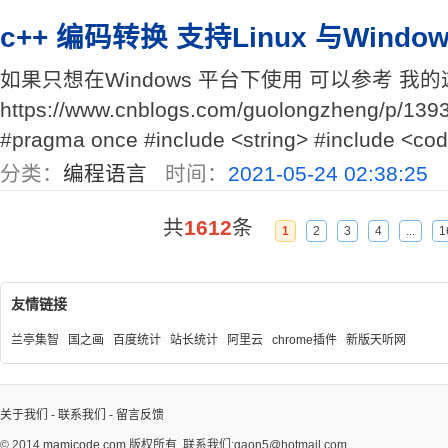
c++ 编码转换 支持Linux 与Windo
如果只想在Windows 平台下使用 可以参考 我
https://www.cnblogs.com/guolongzheng/p/1
#pragma once #include <string> #include <code
分类：
编程语言
时间：
2021-05-24 02:38:25
共
1612
条
1
2
3
4
...
1
友情链接
兰亭集智
国之画
百度统计
站长统计
阿里云
chrome插件
新版天听网
关于我们
-
联系我们
-
留言反馈
© 2014
mamicode.com
版权所有
联系我们:gaon5@hotmail.com