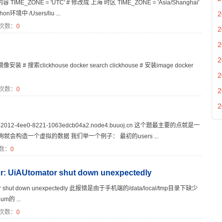
TIME_ZONE = 'UTC' # 修改成 上海 时区 TIME_ZONE = 'Asia/Shanghai'
境中 /Users/liu ...
2
次数：
0
2
2
2
像安装 # 搜索clickhouse docker search clickhouse # 安装image docker
2
次数：
0
2
2
1b-2012-4ee0-8221-1063edcb04a2.node4.buuoj.cn 这个题最主要的点就是一
构造一个虚拟的数据 我们举一个例子： 最初的users ...
数：
0
r: UiAUtomator shut down unexpectedly
omator shut down unexpectedly 此报错是由于手机端的/data/local/tmp目录下缺少
um的 ...
次数：
0