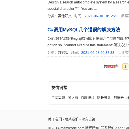
Design a search autocomplete system for a search e
special character '#'). You are ...
分类：
其他好文
时间：
2021-06-30 18:12:21
阅读
C#调用MySQL几个错误的解决方法
公司项目C#操作mysql数据库时出现几个问题的解决方案作下记录 1、The
option so it cannot execute this statement” 解决方法
分类：
数据库
时间：
2021-06-28 20:37:38
阅读次
共
8928
条
1
友情链接
兰亭集智
国之画
百度统计
站长统计
阿里云
c
关于我们
-
联系我们
-
留言反馈
© 2014
mamicode.com
版权所有
联系我们:gaon5@ho