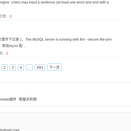
ngine. Users may input a sentence (at least one word and end with a
次数：
0
 MySQL server is running with the --secure-file-priv
：修改my.ini 配 ...
数：
0
2
3
4
...
893
下一页
hrome插件
新版天听网
tmail.com