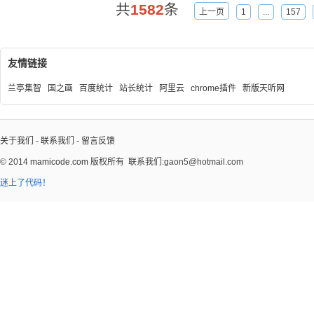
共
1582
条
上一页
1
...
157
友情链接
兰亭集智
国之画
百度统计
站长统计
阿里云
chrome插件
新版天听网
关于我们
-
联系我们
-
留言反馈
© 2014
mamicode.com
版权所有
联系我们:gaon5@hotmail.com
迷上了代码！