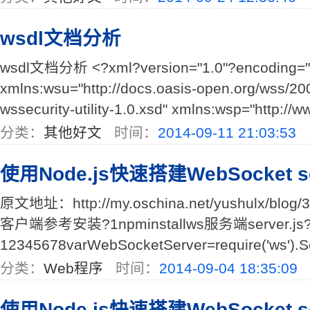
wsdl文档分析
wsdl文档分析 <?xml?version="1.0"?encoding="UT
xmlns:wsu="http://docs.oasis-open.org/wss/2
wssecurity-utility-1.0.xsd" xmlns:wsp="http://w
分类：
其他好文
时间：
2014-09-11 21:03:53
使用Node.js快速搭建WebSocket se
原文地址：http://my.oschina.net/yushulx/bl
客户端参考安装?1npminstallws服务端server.js
12345678varWebSocketServer=require('ws').
分类：
Web程序
时间：
2014-09-04 18:35:09
使用Node.js快速搭建WebSocket se