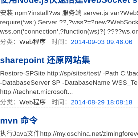
安装 npm?install?ws 服务端 server.js var?Web
require(‘ws‘).Server ??,?wss?=?new?WebSocke
wss.on(‘connection‘,?function(ws)?{ ????ws.o
分类：
Web程序
时间：
2014-09-03 09:46:06
sharepoint 还原网站集
Restore-SPSite http://sp/sites/test/ -Path C:\
-DatabaseServer SP -DatabaseName WSS
http://technet.microsoft...
分类：
Web程序
时间：
2014-08-29 18:08:18
mvn 命令
执行Java文件http://my.oschina.net/zimingforev