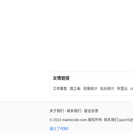
友情链接
兰亭集智
国之画
百度统计
站长统计
阿里云
c
关于我们
-
联系我们
-
留言反馈
© 2014
mamicode.com
版权所有
联系我们:gaon5@ho
迷上了代码！