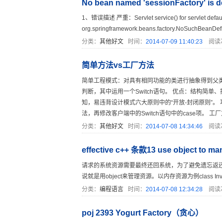
No bean named 'sessionFactory' is d
1、错误描述 严重：Servlet service() for servlet defa
org.springframework.beans.factory.NoSuchBeanDefi
分类：
其他好文
时间：
2014-07-09 11:40:23
阅读
简单方法vs工厂方法
简单工程模式：对具有相同功能的类进行抽象得到父
判断，其中运用一个Switch语句。 优点：结构简单
知，易违背设计模式六大原则中的“开放-封闭原则”
法，再修改客户端中的Switch语句中的case项。 工厂方法
分类：
其他好文
时间：
2014-07-08 14:34:46
阅读
effective c++ 条款13 use object to ma
请求的系统资源需要最终还回系统，为了避免遗忘返还
说就是用object来管理资源。以内存资源为例class Investment {}; I
分类：
编程语言
时间：
2014-07-08 12:34:28
阅读
poj 2393 Yogurt Factory（贪心）