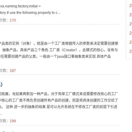
2
ng.factory.initial =
ry # use the following property to c...
2
次数：
170
2
2
）
2
产品类的实例（对象），就是由一个工厂类根据传入的参数来决定需要创建哪
抽象产品，具体产品三个角色 工厂类（Creator），此模式的核心，含有与
2
，担任需要创建产品的父类，一般由一个java接口事抽象类来实现 具体产品
次数：
187
n）
的拓展，当如果再新加一种产品，对于简单工厂模式来说需要修改核心的工厂
中核心的工厂类不再负责创建所有产品的创建，而是将具体创建的工作交给了
。 这种 进一步的抽象的结果 是可以允许系统在不修改工厂类的前提下引进
.
次数：
199