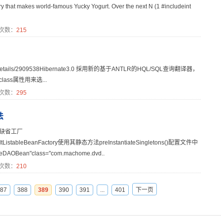
y that makes world-famous Yucky Yogurt. Over the next N (1 #includeint
次数：
215
ticle/details/2909538Hibernate3.0 採用新的基于ANTLR的HQL/SQL查询翻译器，
_class属性用来选...
次数：
295
法
g缺省工厂
DefaultListableBeanFactory使用其静态方法preInstantiateSingletons()配置文件中
ean"class="com.machome.dvd..
次数：
210
87
388
389
390
391
...
401
下一页