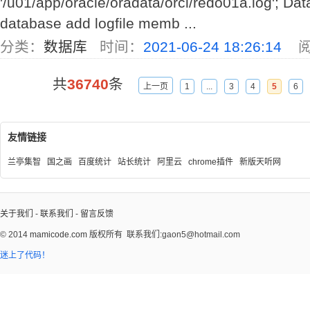
'/u01/app/oracle/oradata/orcl/redo01a.log'; Da
database add logfile memb ...
分类：
数据库
时间：
2021-06-24 18:26:14
阅
共
36740
条
上一页
1
...
3
4
5
6
友情链接
兰亭集智
国之画
百度统计
站长统计
阿里云
chrome插件
新版天听网
关于我们
-
联系我们
-
留言反馈
© 2014
mamicode.com
版权所有
联系我们:gaon5@hotmail.com
迷上了代码！