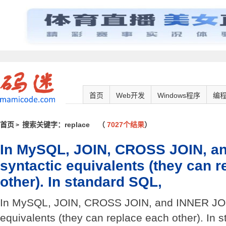
首页
Web开发
Windows程序
编
首页
搜索关键字：replace
（
7027个结果
）
>
In MySQL, JOIN, CROSS JOIN, a
syntactic equivalents (they can 
other). In standard SQL,
In MySQL, JOIN, CROSS JOIN, and INNER JOIN
equivalents (they can replace each other). In 