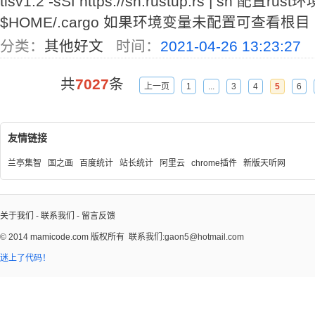
tlsv1.2 -sSf https://sh.rustup.rs | sh 配
$HOME/.cargo 如果环境变量未配置可查看根目 .
分类：
其他好文
时间：
2021-04-26 13:23:27
共
7027
条
上一页
1
...
3
4
5
6
友情链接
兰亭集智
国之画
百度统计
站长统计
阿里云
chrome插件
新版天听网
关于我们
-
联系我们
-
留言反馈
© 2014
mamicode.com
版权所有
联系我们:gaon5@hotmail.com
迷上了代码！