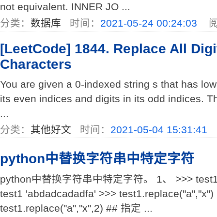
not equivalent. INNER JO ...
分类：
数据库
时间：
2021-05-24 00:24:03
阅
[LeetCode] 1844. Replace All Digi
Characters
You are given a 0-indexed string s that has low
its even indices and digits in its odd indices. Th
...
分类：
其他好文
时间：
2021-05-04 15:31:41
python中替换字符串中特定字符
python中替换字符串中特定字符。 1、 >>> test1 = 
test1 'abdadcadadfa' >>> test1.replace("a","x")
test1.replace("a","x",2) ## 指定 ...