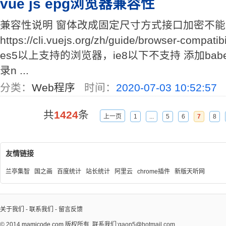
vue js epg浏览器兼容性
兼容性说明 窗体改成固定尺寸方式接口加密不能用zi
https://cli.vuejs.org/zh/guide/browser-compati
es5以上支持的浏览器，ie8以下不支持 添加ba
录n ...
分类：
Web程序
时间：
2020-07-03 10:52:57
共
1424
条
上一页
1
...
5
6
7
8
友情链接
兰亭集智
国之画
百度统计
站长统计
阿里云
chrome插件
新版天听网
关于我们
-
联系我们
-
留言反馈
© 2014
mamicode.com
版权所有
联系我们:gaon5@hotmail.com