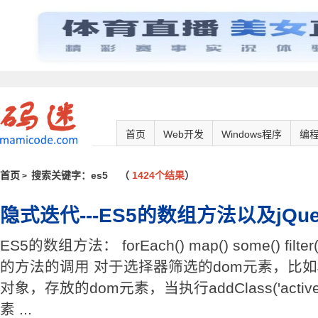
首页
Web开发
Windows程序
编
首页
搜索关键字：es5
（
1424个结果
）
>
隐式迭代---ES5的数组方法以及jQu
ES5的数组方法： forEach() map() some() filter() 
的方法的调用 对于选择器筛选的dom元素，比如$('.
对象，存放的dom元素，当执行addClass('acti
素 ...