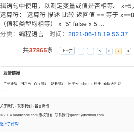
辑语句中使用，以测定变量或值是否相等。 x=
运算符： 运算符 描述 比较 返回值 == 等于 x==8 fa
（值和类型均相等） x "5" false x 5 ...
分类：
编程语言
时间：
2021-06-18 19:56:37
共
37865
条
上一页
1
...
5
6
7
8
友情链接
兰亭集智
国之画
百度统计
站长统计
阿里云
chrome插件
新版天听网
关于我们
-
联系我们
-
留言反馈
© 2014
mamicode.com
版权所有
联系我们:gaon5@hotmail.com
迷上了代码！