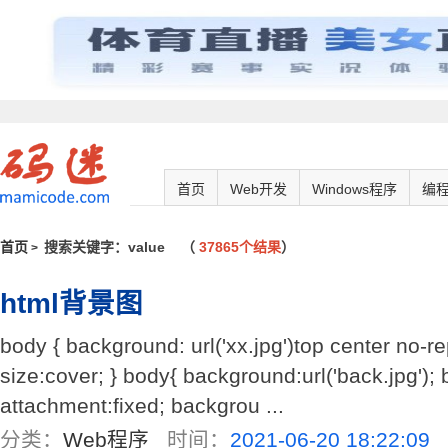
首页
Web开发
Windows程序
编
首页
搜索关键字：value
（
37865个结果
）
>
html背景图
body { background: url('xx.jpg')top center no-
size:cover; } body{ background:url('back.jpg');
attachment:fixed; backgrou ...
分类：
Web程序
时间：
2021-06-20 18:22:09