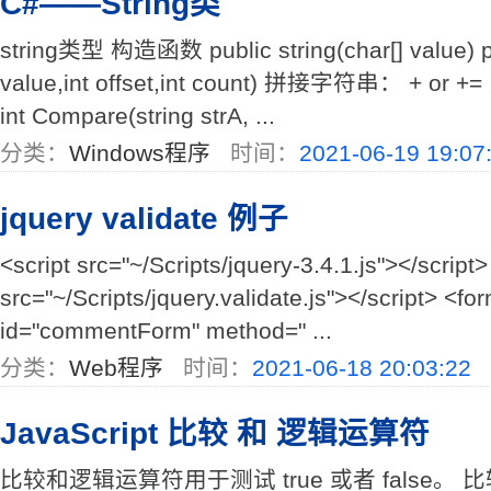
C#——String类
string类型 构造函数 public string(char[] value) pub
value,int offset,int count) 拼接字符串： + or +
int Compare(string strA, ...
分类：
Windows程序
时间：
2021-06-19 19:07
jquery validate 例子
<script src="~/Scripts/jquery-3.4.1.js"></script>
src="~/Scripts/jquery.validate.js"></script> <f
id="commentForm" method=" ...
分类：
Web程序
时间：
2021-06-18 20:03:22
JavaScript 比较 和 逻辑运算符
比较和逻辑运算符用于测试 true 或者 false