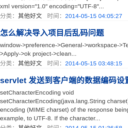
xml version="1.0" encoding="UTF-8"...
分类：
其他好文
时间：
2014-05-15 04:05:27
怎么解决导入项目后乱码问题
window->preference->General->workspace->Text
>Apply->ok project->clean...
分类：
其他好文
时间：
2014-05-15 03:48:15
servlet 发送到客户端的数据编码设
setCharacterEncoding void
setCharacterEncoding(java.lang.String charset
encoding (MIME charset) of the response being s
example, to UTF-8. If the character...
分类：
其他好文
时间：
2014-05-15 01:36:58