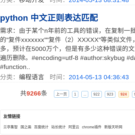
python 中文正则表达匹配
需求：由于某个n年前的工具的错误，在复制一
的"复件xxxxxxx""复件（2）XXXXX"等类
多，预计在5000万个，但是有多少这种错误的
遍历删除。#encoding=utf-8 #author:skybug #da
#function..
分类：
编程语言
时间：
2014-05-13 04:36:43
共
9266
条
上一页
1
...
922
923
924
友情链接
兰亭集智
国之画
百度统计
站长统计
阿里云
chrome插件
新版天听网