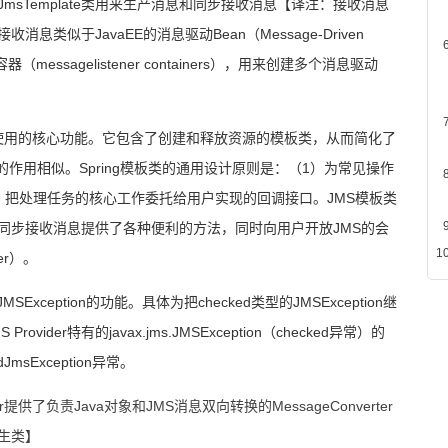
JmsTemplate
类用来生产消息和同步接收消息
【译注：接收消息
接收消息类似于
JavaEE
的消息驱动
Bean
（
Message-Driven
容器（
messagelistener containers
），用来创建多个消息驱动
使用的核心功能。它包含了创建和释放资源的模板类，从而简化了
的作用相似。
Spring
模板类的通用设计原则是：（
1
）为常见操作
，把处理任务的核心工作委托给用户实现的回调接口。
JMS
模板类
同步接收消息提供了各种便利的方法，同时向用户开放
JMS
的会
er
）。
JMSException
的功能。具体为把
checked
类型的
JMSException
继
S Provider
特有的
javax.jms.JMSException
（
checked
异常）的
dJmsException
异常。
nverter提供了负责Java对象和JMS消息双向转换的MessageConverter
生类】