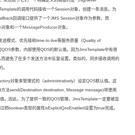
Template
的调用代码接收一个
Session
对象，创建一条消息。为
llback
回调接口提供了一个
JMS Session
对象作为参数，而
n
对象和一个
MessageProducer对象。
发送模式、优先级和
time-to-live
等服务质量（
Quality of
何
QOS
参数，内部使用
QOS
的默认值。因为
JmsTemplate
中有很
从而避免了在多个发送方法中反复设置。类似的，同步接收调用的
的。
ctory
对象来管理式的（
administratively
）设定
QOS
默认值。这
d
方法
send(Destination destination, Message message)
将使用
值。因此，为了提供一致的
QOS
管理，
JmsTemplate
一定要被显
过把
boolean
类型的属性
isExplicitQosEnabled
设置为
true
完成。