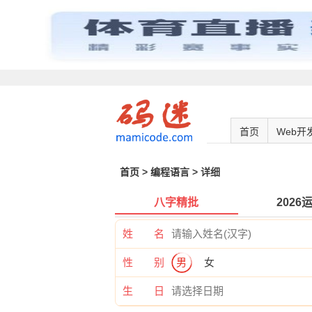
首页
Web开
首页
>
编程语言
> 详细
八字精批
2026
姓 名
性 别
男
女
生 日