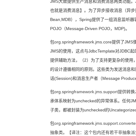
JMS
大致提供生产消息和消费消息两类功能。
也就是消费消息】
。为了异步接收消息（异步
Bean,MDB
），
Spring
提供了一组消息监听器
POJO
（
Message-Driven POJO
，
MDP)
。
包
org.springframework.jms.core
提供了
JMS
JMS
的使用，这点与
JdbcTemplate
对
JDBC
起
提供辅助方法，（
2
）为了支持更复杂的使用
的设计遵循相同的原则。这些类为发送消息和
话
(Session)
和消息生产者（
Message Produc
包
org.spr
ingframework.jms.support提供
转换
承体系映射为
unchecked
的异常体系。任何
JM
子类，都被封装为
unchecked
的
Uncategorize
包
org.
springframework
.jms.support.co
抽象类。【译注：这个包内还有若干非抽象派