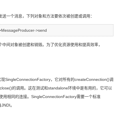
发送一个消息，下列对象和方法要依次被创建或调用：
->MessageProducer->send
个中间对象被创建和销毁。为了优化资源使用和提高效率，
。
实现
SingleConnectionFactory
，它对所有的
createConnection()
调
close()
的调用。这在测试和
standalone
环境中是有用的，它可以
使用相同的连接。
SingleConnectionFactory
需要一个标准
自
JNDI
。