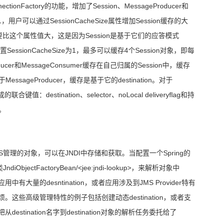
ectionFactory
的功能，增加了
Session
、
MessageProducer
和
1
，用户可以通过
SessionCacheSize
属性增加
Session
缓存的大
要比这个属性值大，这是因为
Session
是基于它们的应答
模式
置
SessionCacheSize
为
1
，最多可以缓存
4
个
Session
对象，即每
ucer
和
MessageConsumer
缓存在自己归属的
Session
中，缓存
于
MessageProducer
，缓存是基于它的
destination
。对于
成的联合键值：
destination
、
selector
、
noLocal deliveryflag
和持
。
S
管理的对象，可以在
JNDI
中存储和获取。当配置一个
Spring
的
类
JndiObjectFactoryBean
/
<jee:jndi-lookup>
，来解析对象中
应用中有大量的
desntination
，或者应用涉及到
JMS Provider
特有
烦。这些高级管理特性的例子包括创建动态
destination
，或者支
把从
destination
名字到
destination
对象的解析任务委托给了