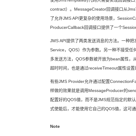
contract
）。
MessageCreator
回调接口从
Jms
了允许
JMS API
更复杂的使用场景，
SessionCa
ProducerCallback
回调接口提供了一个
Sessio
JMS API
提供了两类发送消息的方法。一种把
Service
，
QOS
）作为参数。另一种不接受任
多发送方法，
QOS
参数被开放为
bean
属性，
超时时间，也是通过
receiveTimeout
属性设置
有些
JMS Provider
允许通过配置
ConnectionFa
样做的效果就是调用
MessageProducer
的
sen
配置好的
QOS
值，而不是
JMS
规范指定的
默认
式使能后，才能使用它自己的
QOS
值，这可通
Note