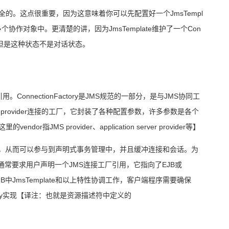
全的。这点很重要，因为这意味着你可以先配置好一个
JmsTempl
多个协作对象中。更清楚的讲，因为
JmsTemplate
维护了一个
Con
但是这种状态不是对话状态。
引用。
ConnectionFactory
是
JMS
规范的一部分，是与
JMS
协同工
provider
连接的工厂，它封装了各种配置参数，许多参数是各个
这里的
vendor
指
JMS provider
、
application server provider
等】
，从而可以参与到声明式事务管理中，并且缓冲连接和会话。为
通常要求用户声明一个
JMS
连接工厂引用，它指向了
EJB
或
JB
中
JmsTemplate
和以上特性协调工作，客户端程序需要确保
y
实现
【译注：也就是资源描述符中定义的