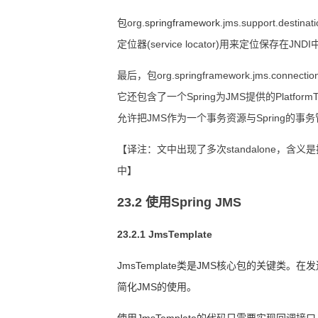
包
org.
springframework
.jms.support.de
定位器(service locator)用来定位保存在JNDI中的
最后，包org.springframework.jms.conne
它还包含了一个Spring为JMS提供的PlatformTra
允许把JMS作为一个事务资源与Spring的事
【译注：文中出现了多次standalone，
中】
23.2 使用Spring JMS
23.2.1 JmsTemplate
J
msTemplate
类是
JMS
核心包的关键类。在发
简化
JMS
的使用。
使用
JmsTemplate
的代码只需要实现回调接口