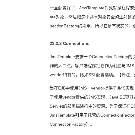
一旦配置好了，
JmsTemplate
对象就是线程安
ate
对象，然后把这个共享对象安全的注射到
nectionFactory
的引用，所以它是有状态的，
23.2.2 Connections
JmsTemplate
要求一个
ConnectionFactory
的
作的入口点。客户端程序把它作为创建与
JMS 
vendor
特有的，比如
SSL
配置选项。
【译注：
当在
EJB
中使用
JMS
，
vendor
提供了
JMS
实现
了使用
vendor
提供的
JMS
实现，
Java EE
容器
Servlet
的部署描述符中的资源。为了保证在
E
JmsTemplate
引用了托管的
ConnectionFactor
ConnectionFactory
】
。