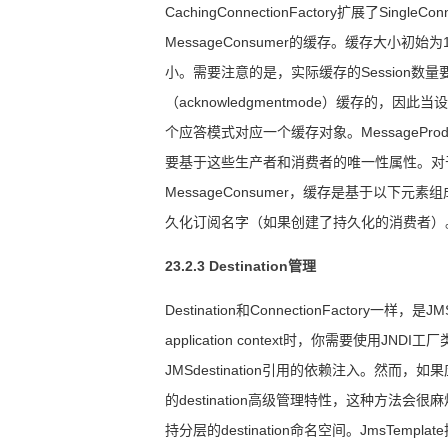
CachingConnectionFactory
扩展了
SingleConn
MessageConsumer
的缓存。缓存大小初始为
小。需要注意的是，实际缓存的
Session
数量
（
acknowledgmentmode
）缓存的，因此当设
个应答
模式对应一个缓存对象。
MessageProd
要基于这些生产者和消费者的唯一性属性。对
MessageConsumer
，缓存是基于以下元素组
久化订阅名字（如果创建了持久化的消费者）
23.2.3 Destination管理
Destination
和
ConnectionFactory
一样，是
JM
application context
时，你需要使用
JNDI
工厂
JMSdestination
引用的依赖注入。然而，如果
的
destination
高级管理特性，这种方法会很麻
持分层的
destination
命名空间。
JmsTemplate