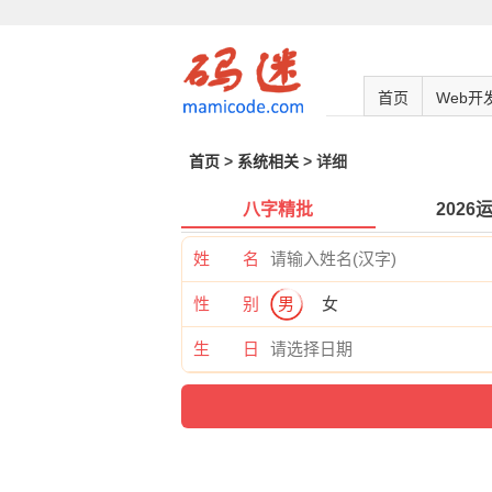
首页
Web开
首页
>
系统相关
> 详细
八字精批
2026
姓 名
性 别
男
女
生 日