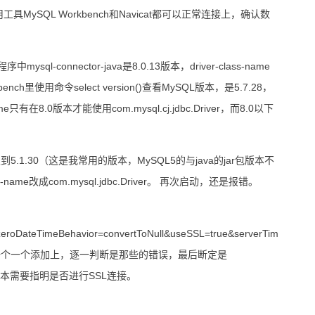
SQL Workbench和Navicat都可以正常连接上，确认数
connector-java是8.0.13版本，driver-class-name
orkbench里使用命令select version()查看MySQL版本，是5.7.28，
只有在8.0版本才能使用com.mysql.cj.jdbc.Driver，而8.0以下
降级到5.1.30（这是我常用的版本，MySQL5的与java的jar包版本不
ame改成com.mysql.jdbc.Driver。 再次启动，还是报错。
zeroDateTimeBehavior=convertToNull&useSSL=true&serverTim
，再一个一个添加上，逐一判断是那些的错误，最后断定是
在高版本需要指明是否进行SSL连接。