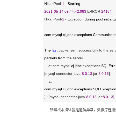
HikariPool-
1
 -
2021
-
05
-
14
09
:
44
:
42.983
 ERROR 
24164
 --
HikariPool-
1
 -
 Exception during pool initializa
com.mysql.cj.jdbc.exceptions.Communication
The 
last
 packet sent successfully to the ser
packets from the server.

    at com.mysql.cj.jdbc.exceptions.SQLE
[mysql-connector-java-
8.0
.
13
.jar:
8.0
.
13
]

    at 
com.mysql.cj.jdbc.exceptions.SQLExceptio
) ~[mysql-connector-java-
8.0
.
13
.jar:
8.0
.
13
]
错误根本描述就是通信异常，数据库连接