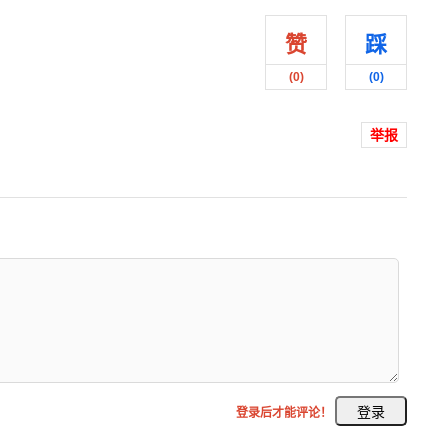
赞
踩
(
0
)
(
0
)
举报
登录后才能评论！