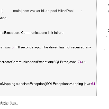
- [           main] com.zaxxer.hikari.pool.HikariPool        : 
tion.

sException: Communications link failure

ver was 
0
 milliseconds ago. The driver has not received any 
rror.createCommunicationsException(SQLError.java:
174
) ~
nsMapping.translateException(SQLExceptionsMapping.java:
64
池创建失败。