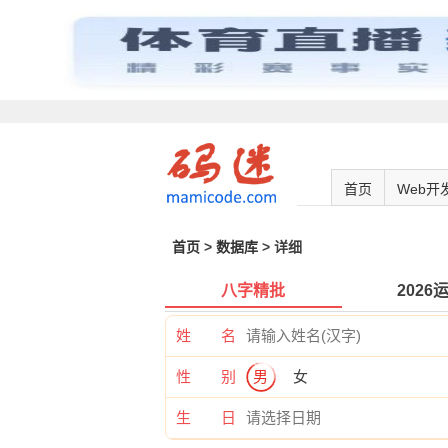
首页
Web开
首页
>
数据库
> 详细
八字精批
2026
姓 名
性 别
男
女
生 日