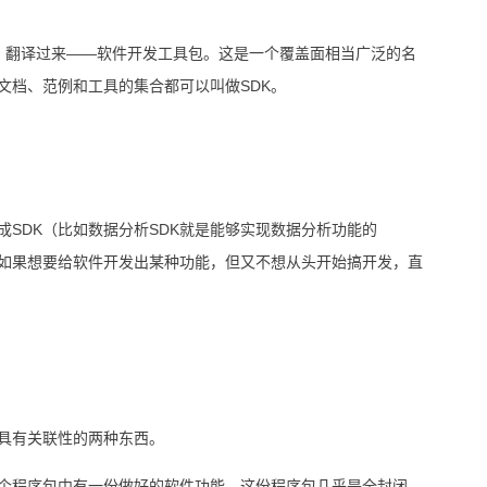
t Kit 的缩写，翻译过来——软件开发工具包。这是一个覆盖面相当广泛的名
文档、范例和工具的集合都可以叫做SDK。
SDK（比如数据分析SDK就是能够实现数据分析功能的
司如果想要给软件开发出某种功能，但又不想从头开始搞开发，直
具有关联性的两种东西。
这个程序包中有一份做好的软件功能，这份程序包几乎是全封闭