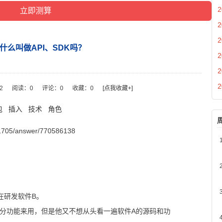
2
2
2
什么叫做API、SDK吗？
2
2
2
22
阅读：
0
评论：
0
收藏：
0
[点我收藏+]
包
插入
技术
角色
1705/answer/770586138
在研发软件B。
部分功能来用，但是他又不想从头看一遍软件A的源码和功