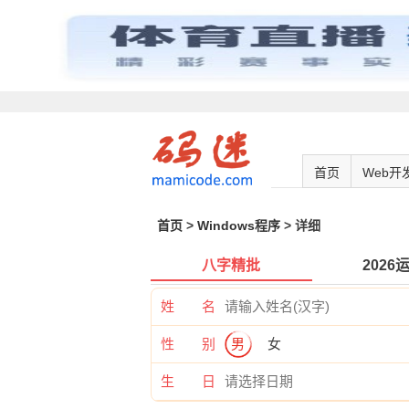
首页
Web开
首页
>
Windows程序
> 详细
八字精批
2026
姓 名
性 别
男
女
生 日