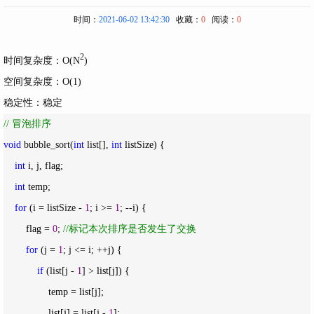
时间：
2021-06-02 13:42:30
收藏：
0
阅读：
0
2
时间复杂度：
O
(
N
)
空间复杂度：O(1)
稳定性：稳定
//
 冒泡排序
void
 bubble_sort(
int
 list[], 
int
 listSize) {

int
 i, j, flag;

int
 temp;

for
 (i = listSize - 
1
; i >= 
1
; --
i) {

        flag 
= 
0
; 
//
标记本次排序是否发生了交换
for
 (j = 
1
; j <= i; ++
j) {

if
 (list[j - 
1
] >
 list[j]) {

                temp 
=
 list[j];

                list[j] 
= list[j - 
1
];
