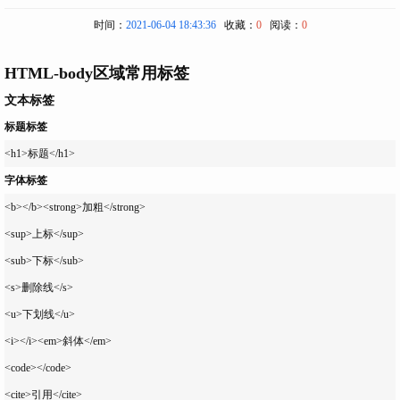
时间：
2021-06-04 18:43:36
收藏：
0
阅读：
0
HTML-body区域常用标签
文本标签
标题标签
字体标签
<b></b><strong>加粗</strong>

<sup>上标</sup>

<sub>下标</sub>

<s>删除线</s>

<u>下划线</u>

<i></i><em>斜体</em>

<code></code>
