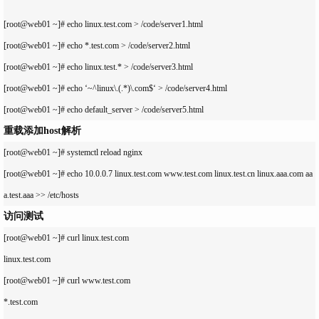
[root@web01 ~]# echo linux.test.com > /code/server1.html

[root@web01 ~]# echo *.test.com > /code/server2.html

[root@web01 ~]# echo linux.test.* > /code/server3.html

[root@web01 ~]# echo ‘~^linux\.(.*)\.com$‘ > /code/server4.html

重载添加host解析
[root@web01 ~]# systemctl reload nginx

[root@web01 ~]# echo 10.0.0.7 linux.test.com www.test.com linux.test.cn linux.aaa.com aa
访问测试
[root@web01 ~]# curl linux.test.com

linux.test.com

[root@web01 ~]# curl www.test.com

*.test.com
