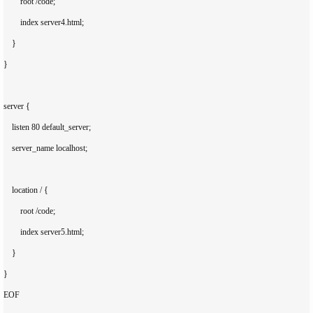
        root /code;

        index server4.html;

    }

}

server {

    listen 80 default_server;

    server_name localhost;

    location / {

        root /code;

        index server5.html;

    }

}

EOF
