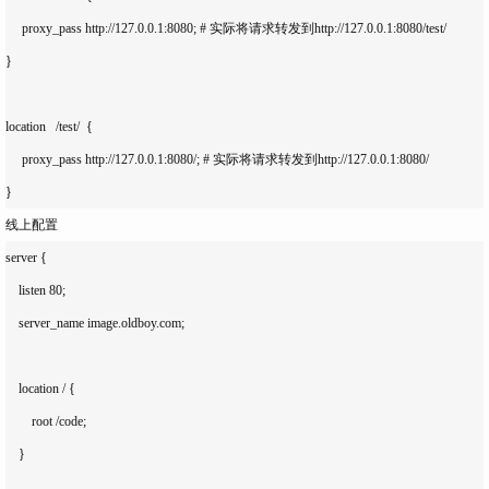
     proxy_pass http://127.0.0.1:8080; # 实际将请求转发到http://127.0.0.1:8080/test/

}

location   /test/  {

     proxy_pass http://127.0.0.1:8080/; # 实际将请求转发到http://127.0.0.1:8080/

线上配置
server {

    listen 80;

    server_name image.oldboy.com;

    location / {

        root /code;

    }
