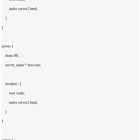
        index server1.html;

    }

}

server {

    listen 80;

    server_name *.test.com;

    location / {

        root /code;

        index server2.html;

    }

}

server {
