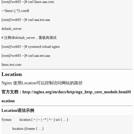
[root@web01 ~]# curl linux.aaa.com

~^linux\.(.*)\.com$

[root@web01 ~]# curl aaa.test.aaa

default_server

# 注释掉default_server，重载再测试

[root@web01 ~]# systemctl reload nginx

[root@web01 ~]# curl aaa.test.aaa

Location
Nginx
使用
Location
可以控制访问网站的路径
官方文档：
http://nginx.org/en/docs/http/ngx_http_core_module.html#l
ocation
Location语法示例
Syntax:	    location [ = | ~ | ~* | ^~ ] uri { ... }

            location @name { ... }
