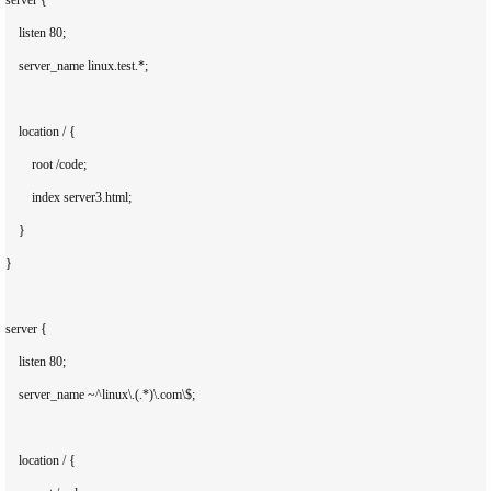
    listen 80;

    server_name linux.test.*;

    location / {

        root /code;

        index server3.html;

    }

}

server {

    listen 80;

    server_name ~^linux\.(.*)\.com\$;

    location / {
