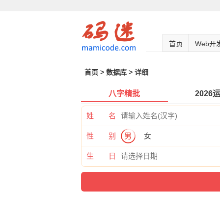
首页
Web开
首页
>
数据库
> 详细
八字精批
2026
姓 名
性 别
男
女
生 日