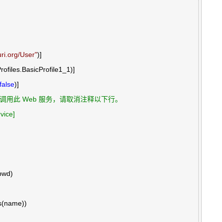
uri.org/User
"
)]

rofiles.BasicProfile1_1)]

false
)]

本中调用此 Web 服务，请取消注释以下行。 

vice]
pwd)

(name))
