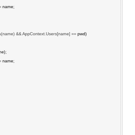
=
 name;

ns(name) && AppContext.Users[name] ==
 pwd)

=
 name;
