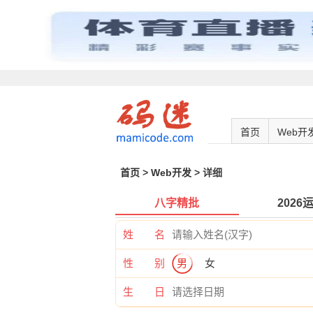
首页
Web开
首页
>
Web开发
> 详细
八字精批
2026
姓 名
性 别
男
女
生 日