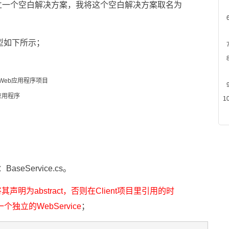
立一个空白解决方案，我将这个空白解决方案取名为
型如下所示；
t Web应用程序项目
体应用程序
seService.cs。
明为abstract，否则在Client项目里引用的时
个独立的WebService
；