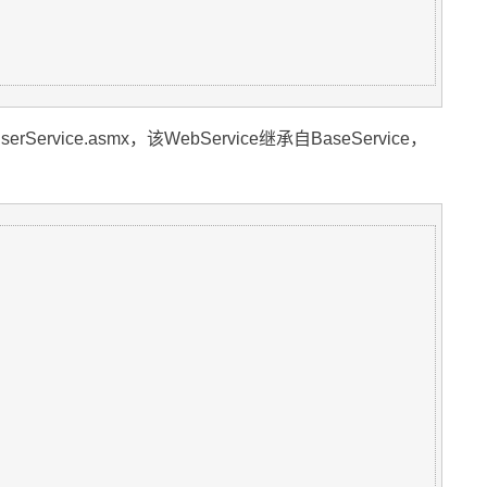
ervice.asmx，该WebService继承自BaseService，
：