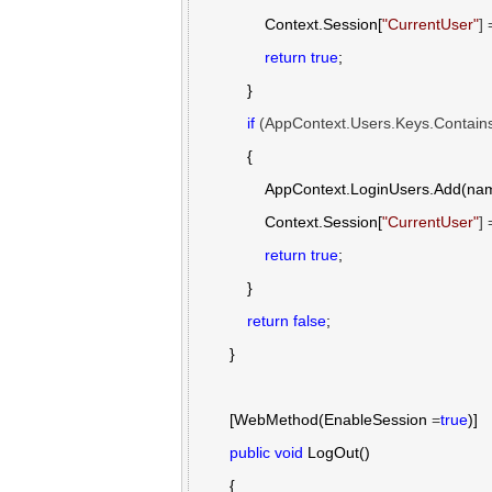
                Context.Session[
"
CurrentUser
"
] 
return
true
;

            }

if
 (AppContext.Users.Keys.Contai
            {

                AppContext.LoginUsers.Add(name);

                Context.Session[
"
CurrentUser
"
] 
return
true
;

            }

return
false
;

        }

        [WebMethod(EnableSession 
=
true
)]

public
void
 LogOut()

        {
