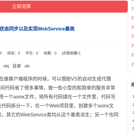
2
2
2
e的状态同步以及实现WebService基类
2
2
04
阅读：
0
评论：
0
收藏：
0
[点我收藏+]
2
2
obj
目录
alc
AP，在做客户端程序的时候，可以借助VS的自动生成代理
写访问代码省了很多事情，做一些小型的和简单的服务非常
都是用一个asmx文件，将所有代码揉在一个文件里，代码写
代码拆分一下，在一个Web项目里，创建多个asmx文
其它的WebService类均从这个基类派生；另一个也同
。