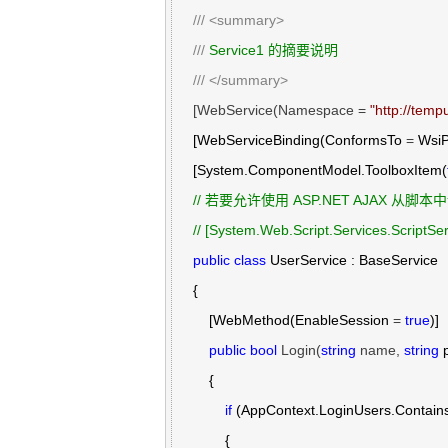
///
<summary>
///
 Service1 的摘要说明

///
</summary>
    [WebService(Namespace = 
"
http://temp
    [WebServiceBinding(ConformsTo 
=
 WsiP
    [System.ComponentModel.ToolboxItem(
//
 若要允许使用 ASP.NET AJAX 从脚
//
 [System.Web.Script.Services.ScriptSer
public
class
 UserService : BaseService

    {

        [WebMethod(EnableSession 
= 
true
)]

public
bool
 Login(
string
 name, 
string
 
        {

if
 (AppContext.LoginUsers.Contains
            {
