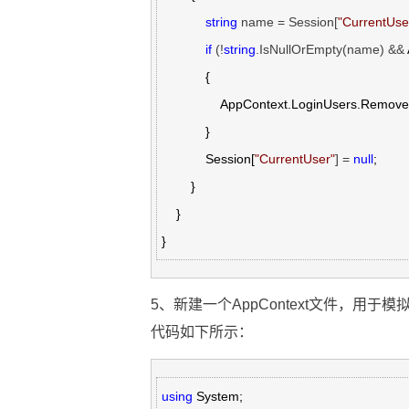
string
 name = Session[
"
CurrentUse
if
 (!
string
.IsNullOrEmpty(name) &&
            {

                AppContext.LoginUsers.Remove(name);

            }

            Session[
"
CurrentUser
"
] = 
null
;

        }

    }

}
5、新建一个AppContext文件，
代码如下所示：
using