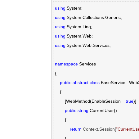
using
using
using
using
using
 System.Web.Services;

namespace
 Services

{

public
abstract
class
 BaseService : WebS
    {

        [WebMethod(EnableSession 
= 
true
)]

public
string
 CurrentUser()

        {

return
 Context.Session[
"
CurrentUs
        }
