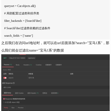
    queryset = Car.objects.all()

    # 局部配置过滤类和排序类

    filter_backends = [SearchFilter]

    # SearchFilter过滤类依赖的过滤条件

之后我们在访问
url
地址时，就可以在
url
后面添加
?search="宝马1系"
，那
么我们就会过滤出
name
="宝马1系"的数据