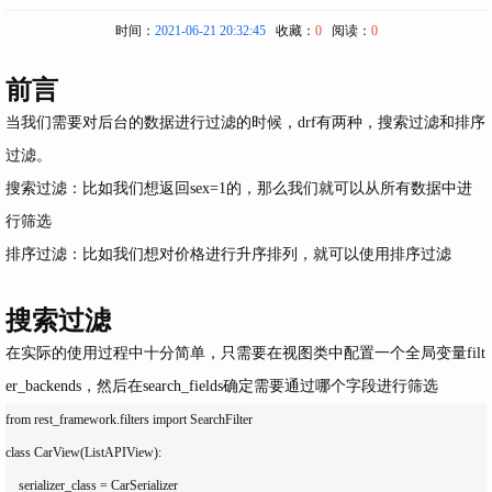
时间：
2021-06-21 20:32:45
收藏：
0
阅读：
0
前言
当我们需要对后台的数据进行过滤的时候，
drf
有两种，搜索过滤和排序
过滤。
搜索过滤：比如我们想返回
sex=1
的，那么我们就可以从所有数据中进
行筛选
排序过滤：比如我们想对价格进行升序排列，就可以使用排序过滤
搜索过滤
在实际的使用过程中十分简单，只需要在视图类中配置一个全局变量
filt
er_backends
，然后在
search_fields
确定需要通过哪个字段进行筛选
from rest_framework.filters import SearchFilter

class CarView(ListAPIView):

    serializer_class = CarSerializer
