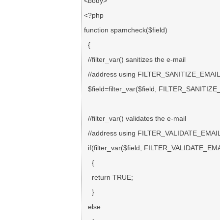
<body>

<?php

function spamcheck($field)

  {

  //filter_var() sanitizes the e-mail 

  //address using FILTER_SANITIZE_EMAIL

  $field=filter_var($field, 
FILTER_SANITIZE
  //filter_var() validates the e-mail

  //address using FILTER_VALIDATE_EMAIL

  if(filter_var($field, 
FILTER_VALIDATE_EMA
    {

    return TRUE;

    }

  else
