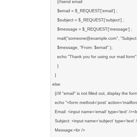
    {//send email

    $email = $_REQUEST[‘email‘] ; 

    $subject = $_REQUEST[‘subject‘] ;

    $message = $_REQUEST[‘message‘] ;

    mail("someone@example.com", "Subject: $subject",

    $message, "From: $email" );

    echo "Thank you for using our mail form";

    }

  }

else

  {//if "email" is not filled out, display the form

  echo "<form method=‘post‘ action=‘mailform.php‘>

  Email: <input name=‘email‘ type=‘text‘ /><br />

  Subject: <input name=‘subject‘ type=‘text‘ /><br />

  Message:<br />
