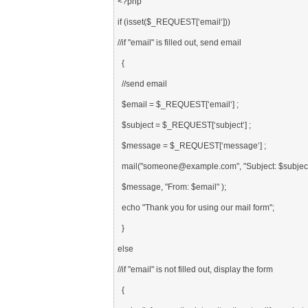
<?php

if (isset($_REQUEST[‘email‘]))

//if "email" is filled out, send email

  {

  //send email

  $email = $_REQUEST[‘email‘] ; 

  $subject = $_REQUEST[‘subject‘] ;

  $message = $_REQUEST[‘message‘] ;

  mail("someone@example.com", "Subject: $subject",

  $message, "From: $email" );

  echo "Thank you for using our mail form";

  }

else

//if "email" is not filled out, display the form

  {
