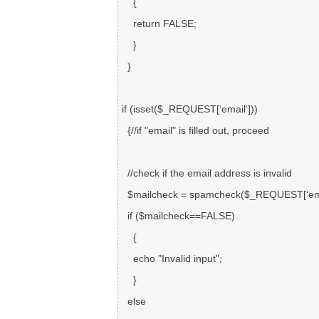
    {

    return FALSE;

    }

  }

if (isset($_REQUEST[‘email‘]))

  {//if "email" is filled out, proceed

  //check if the email address is invalid

  $mailcheck = spamcheck($_REQUEST[‘email‘]);

  if ($mailcheck==FALSE)

    {

    echo "Invalid input";

    }

  else
