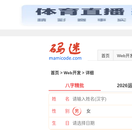
首页
Web开
首页
>
Web开发
> 详细
八字精批
2026
姓 名
性 别
男
女
生 日