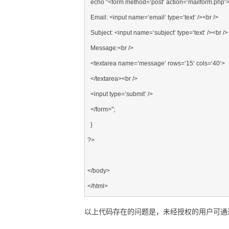
  echo "<form method=‘post‘ action=‘mailform.php‘>

  Email: <input name=‘email‘ type=‘text‘ /><br />

  Subject: <input name=‘subject‘ type=‘text‘ /><br />

  Message:<br />

  <textarea name=‘message‘ rows=‘15‘ cols=‘40‘>

  </textarea><br />

  <input type=‘submit‘ />

  </form>";

  }

?>

</body>

</html>
以上代码存在的问题是，未经授权的用户可通