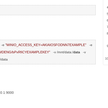
 
-e 
"
MINIO_ACCESS_KEY=AKIAIOSFODNN7EXAMPLE
"
-e 
7MDENG/bPxRfiCYEXAMPLEKEY
"
-v /mnt/data:/
data   
-v 
 /data
.0.1:9000