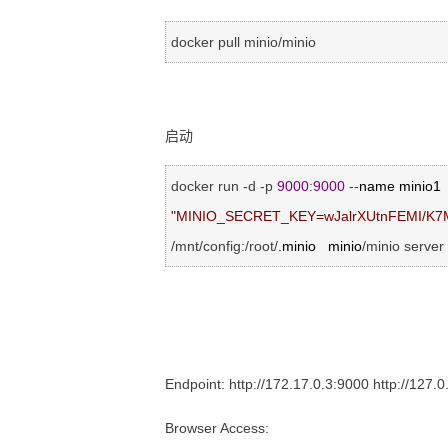
docker pull minio/minio
启动
docker run -d -p 
9000
:
9000
 --
name minio1  
"
MINIO_SECRET_KEY=wJalrXUtnFEMI/K
/mnt/config:/root/
.minio   minio
/minio server
Endpoint: http://172.17.0.3:9000 http://127.0
Browser Access: