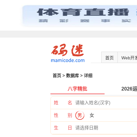
首页
Web开
首页
>
数据库
> 详细
八字精批
2026
姓 名
性 别
男
女
生 日