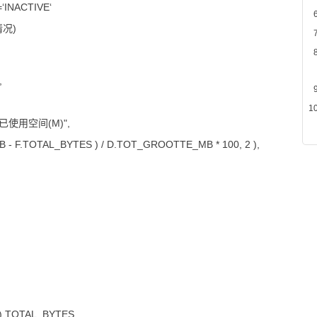
=‘INACTIVE‘
况)
,
 "已使用空间(M)",
 F.TOTAL_BYTES ) / D.TOT_GROOTTE_MB * 100, 2 ),
2 ) TOTAL_BYTES,