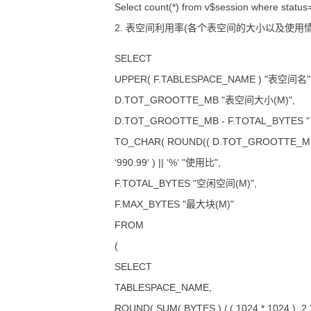
Select count(*) from v$session where status
2. 表空间利用率(各个表空间的大小以及使用情
SELECT
UPPER( F.TABLESPACE_NAME ) "表空间名"
D.TOT_GROOTTE_MB "表空间大小(M)",
D.TOT_GROOTTE_MB - F.TOTAL_BYTES
TO_CHAR( ROUND(( D.TOT_GROOTTE_MB -
‘990.99‘ ) || ‘%‘ "使用比",
F.TOTAL_BYTES "空闲空间(M)",
F.MAX_BYTES "最大块(M)"
FROM
(
SELECT
TABLESPACE_NAME,
ROUND( SUM( BYTES ) / ( 1024 * 1024 ), 