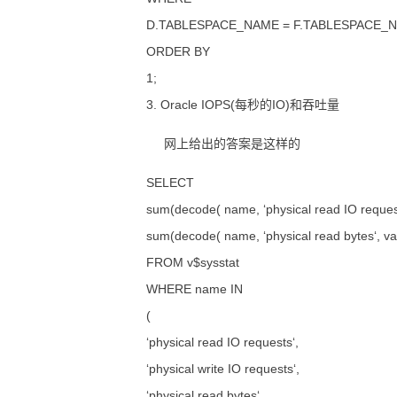
D.TABLESPACE_NAME = F.TABLESPACE_
ORDER BY
1;
3. Oracle IOPS(每秒的IO)和吞吐量
网上给出的答案是这样的
SELECT
sum(decode( name, ‘physical read IO requests‘
sum(decode( name, ‘physical read bytes‘, valu
FROM v$sysstat
WHERE name IN
(
‘physical read IO requests‘,
‘physical write IO requests‘,
‘physical read bytes‘,