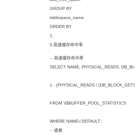
GROUP BY
tablespace_name
ORDER BY
1;
5.高速缓存命中率
-- 高速缓存命中率
SELECT NAME, PHYSICAL_READS, DB_B
1 - (PHYSICAL_READS / (DB_BLOCK_GETS 
FROM V$BUFFER_POOL_STATISTICS
WHERE NAME=‘DEFAULT‘;
-- 或者