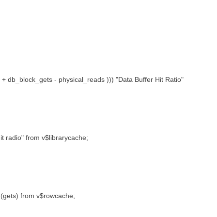
s + db_block_gets - physical_reads ))) "Data Buffer Hit Ratio"
t radio" from v$librarycache;
(gets) from v$rowcache;