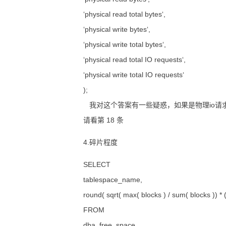
‘physical read total bytes‘,
‘physical write bytes‘,
‘physical write total bytes‘,
‘physical read total IO requests‘,
‘physical write total IO requests‘
);
我对这个答案有一些疑惑，如果是物理io请求
请看第 18 条
4.碎片程度
SELECT
tablespace_name,
round( sqrt( max( blocks ) / sum( blocks )) * (
FROM
dba_free_space