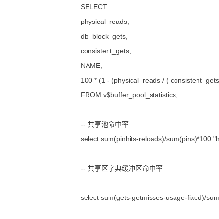
SELECT
physical_reads,
db_block_gets,
consistent_gets,
NAME,
100 * (1 - (physical_reads / ( consistent_get
FROM v$buffer_pool_statistics;
-- 共享池命中率
select sum(pinhits-reloads)/sum(pins)*100 "hi
-- 共享区字典缓冲区命中率
select sum(gets-getmisses-usage-fixed)/sum