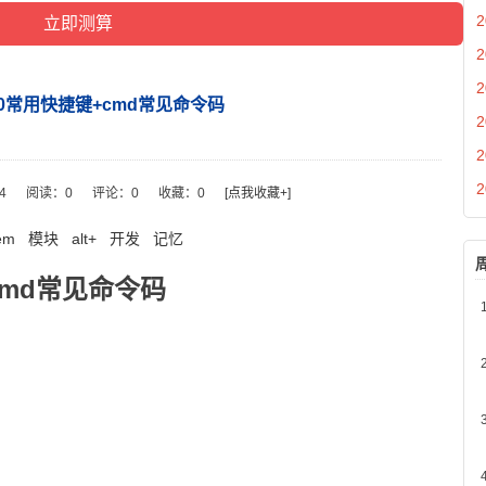
2
2
2
s10常用快捷键+cmd常见命令码
2
2
2
14
阅读：
0
评论：
0
收藏：
0
[点我收藏+]
em
模块
alt+
开发
记忆
+cmd常见命令码