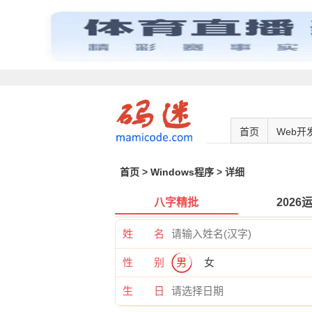
首页
Web开
首页
>
Windows程序
> 详细
八字精批
2026
姓 名
性 别
男
女
生 日