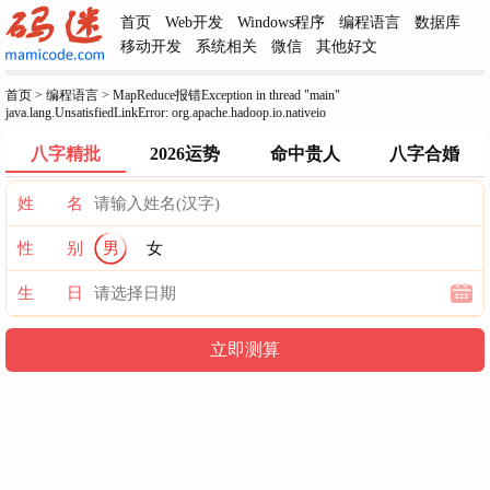
首页
Web开发
Windows程序
编程语言
数据库
✕
移动开发
系统相关
微信
其他好文
首页
>
编程语言
>
MapReduce报错Exception in thread "main"
java.lang.UnsatisfiedLinkError: org.apache.hadoop.io.nativeio
八字精批
2026运势
命中贵人
八字合婚
姓 名
性 别
男
女
生 日