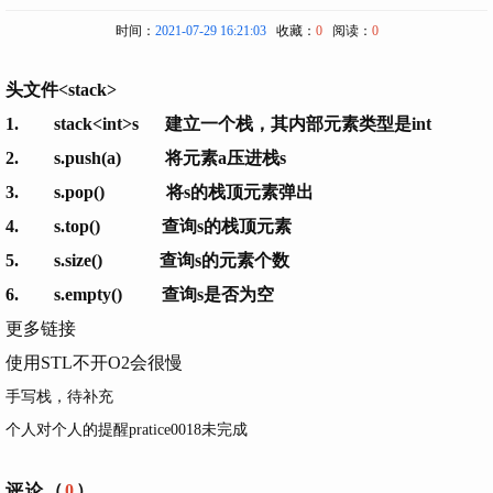
时间：
2021-07-29 16:21:03
收藏：
0
阅读：
0
头文件<stack>
1. stack<int>s 建立一个栈，其内部元素类型是int
2. s.push(a) 将元素a压进栈s
3. s.pop() 将s的栈顶元素弹出
4. s.top() 查询s的栈顶元素
5. s.size() 查询s的元素个数
6. s.empty() 查询s是否为空
更多链接
使用STL不开O2会很慢
手写栈，待补充
个人对个人的提醒pratice0018未完成
评论（
0
）