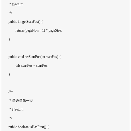
	 * @return

	 */

	public int getStartPos() {

		return (pageNow - 1) * pageSize;

	}

	public void setStartPos(int startPos) {

		this.startPos = startPos;

	}

	/**

	 * 是否是第一页

	 * @return

	 */

	public boolean isHasFirst() {
