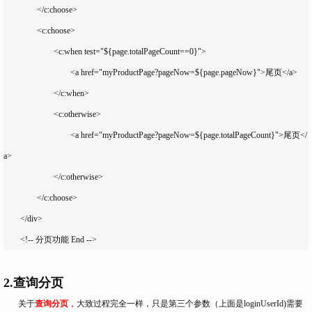
		</c:choose>

		<c:choose>

			<c:when test="${page.totalPageCount==0}">

				<a href="myProductPage?pageNow=${page.pageNow}">尾页</a>

			</c:when>

			<c:otherwise>

				<a href="myProductPage?pageNow=${page.totalPageCount}">尾页</
a>

			</c:otherwise>

		</c:choose>

	</div>

	<!-- 分页功能 End -->
2.查询分页
关于
查询分页
，大致过程完全一样，只是第三个参数（上面是loginUserId)需要