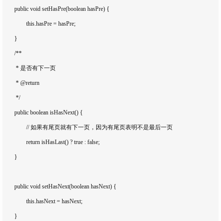
	public void setHasPre(boolean hasPre) {

		this.hasPre = hasPre;

	}

	/**

	 * 是否有下一页

	 * @return

	 */

	public boolean isHasNext() {

		// 如果有尾页就有下一页，因为有尾页表明不是最后一页

		return isHasLast() ? true : false;

	}

	public void setHasNext(boolean hasNext) {

		this.hasNext = hasNext;

	}
