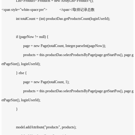
		List<Product> Products = new ArrayList<Product>();

<span style="white-space:pre">		</span>//取得记录总数

		int totalCount = (int) productDao.getProductsCount(loginUserId);

		if (pageNow != null) {

			page = new Page(totalCount, Integer.parseInt(pageNow));

			products = this.productDao.selectProductsByPage(page.getStartPos(), page.g
etPageSize(), loginUserId);

		} else {

			page = new Page(totalCount, 1);

			products = this.productDao.selectProductsByPage(page.getStartPos(), page.g
etPageSize(), loginUserId);

		}

		model.addAttribute("products", products);
