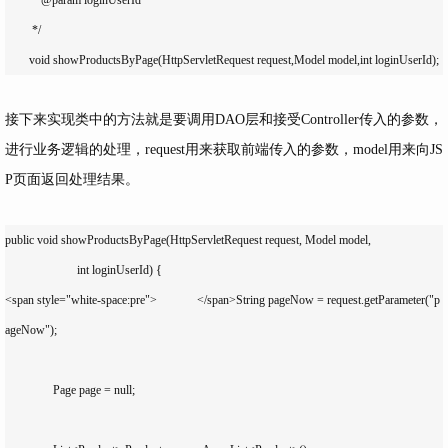
	 */

	void showProductsByPage(HttpServletRequest request,Model model,int loginUserId);
接下来实现类中的方法就是要调用DAO层和接受Controller传入的参数，
进行业务逻辑的处理，request用来获取前端传入的参数，model用来向JS
P页面返回处理结果。
public void showProductsByPage(HttpServletRequest request, Model model,

			int loginUserId) {

<span style="white-space:pre">		</span>String pageNow = request.getParameter("p
ageNow");

		Page page = null;
