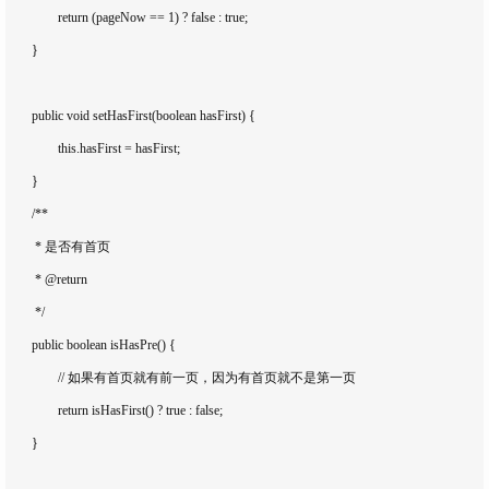
		return (pageNow == 1) ? false : true;

	}

	public void setHasFirst(boolean hasFirst) {

		this.hasFirst = hasFirst;

	}

	/**

	 * 是否有首页

	 * @return

	 */

	public boolean isHasPre() {

		// 如果有首页就有前一页，因为有首页就不是第一页

		return isHasFirst() ? true : false;

	}
