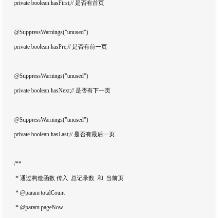
	private boolean hasFirst;// 是否有首页

	@SuppressWarnings("unused")

	private boolean hasPre;// 是否有前一页

	@SuppressWarnings("unused")

	private boolean hasNext;// 是否有下一页

	@SuppressWarnings("unused")

	private boolean hasLast;// 是否有最后一页

	/**

	 * 通过构造函数 传入  总记录数  和  当前页

	 * @param totalCount

	 * @param pageNow
