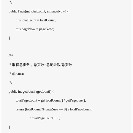
	 */

	public Page(int totalCount, int pageNow) {

		this.totalCount = totalCount;

		this.pageNow = pageNow;

	}

	/**

	 * 取得总页数，总页数=总记录数/总页数

	 * @return

	 */

	public int getTotalPageCount() {

		totalPageCount = getTotalCount() / getPageSize();

		return (totalCount % pageSize == 0) ? totalPageCount

				: totalPageCount + 1;

	}
