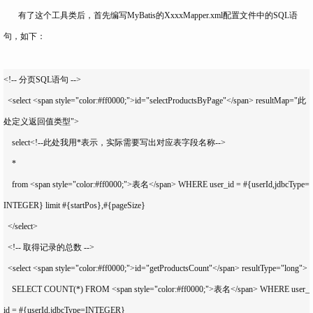
有了这个工具类后，首先编写MyBatis的XxxxMapper.xml配置文件中的SQL语
句，如下：
<!-- 分页SQL语句 -->

  <select <span style="color:#ff0000;">id="selectProductsByPage"</span> resultMap="此
处定义返回值类型">

    select<!--此处我用*表示，实际需要写出对应表字段名称--> 

    *

    from <span style="color:#ff0000;">表名</span> WHERE user_id = #{userId,jdbcType=
INTEGER} limit #{startPos},#{pageSize} 

  </select>

  <!-- 取得记录的总数 -->

  <select <span style="color:#ff0000;">id="getProductsCount"</span> resultType="long">

    SELECT COUNT(*) FROM <span style="color:#ff0000;">表名</span> WHERE user_
id = #{userId,jdbcType=INTEGER} 
