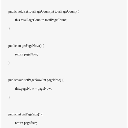
	public void setTotalPageCount(int totalPageCount) {

		this.totalPageCount = totalPageCount;

	}

	public int getPageNow() {

		return pageNow;

	}

	public void setPageNow(int pageNow) {

		this.pageNow = pageNow;

	}

	public int getPageSize() {

		return pageSize;
