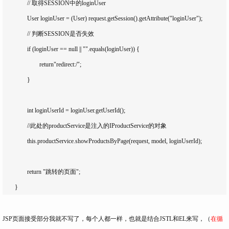
		// 取得SESSION中的loginUser

		User loginUser = (User) request.getSession().getAttribute("loginUser");

		// 判断SESSION是否失效

		if (loginUser == null || "".equals(loginUser)) {

			return"redirect:/";
		} 

		int loginUserId = loginUser.getUserId();

		//此处的productService是注入的IProductService的对象

		this.productService.showProductsByPage(request, model, loginUserId);

		return "跳转的页面";

	}
JSP页面接受部分我就不写了，每个人都一样，也就是结合JSTL和EL来写，（
在循