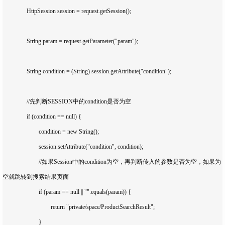
		HttpSession session = request.getSession();

		String param = request.getParameter("param");

		String condition = (String) session.getAttribute("condition");

		//先判断SESSION中的condition是否为空

		if (condition == null) {

			condition = new String();

			session.setAttribute("condition", condition);

			//如果Session中的condition为空，再判断传入的参数是否为空，如果为
空就跳转到搜索结果页面

			if (param == null || "".equals(param)) {

				return "private/space/ProductSearchResult";

			}
