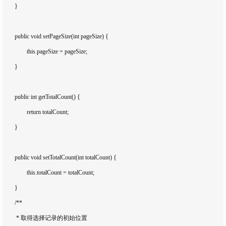
	}

	public void setPageSize(int pageSize) {

		this.pageSize = pageSize;

	}

	public int getTotalCount() {

		return totalCount;

	}

	public void setTotalCount(int totalCount) {

		this.totalCount = totalCount;

	}

	/**

	 * 取得选择记录的初始位置
