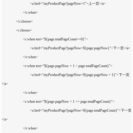
				<a href="myProductPage?pageNow=1">上一页</a>

			</c:when>

		</c:choose>

		<c:choose>

			<c:when test="${page.totalPageCount==0}">

				<a href="myProductPage?pageNow=${page.pageNow}">下一页</a>

			</c:when>

			<c:when test="${page.pageNow + 1 < page.totalPageCount}">

				<a href="myProductPage?pageNow=${page.pageNow + 1}">下一页
</a>

			</c:when>

			<c:when test="${page.pageNow + 1 >= page.totalPageCount}">

				<a href="myProductPage?pageNow=${page.totalPageCount}">下一页
</a>

			</c:when>
