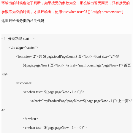
环输出的时候也做了判断，如果接受的参数为空，那么输出暂无商品，只有接受的
参数不为空的时候，才循环输出，使用<<c:when test="${}">结合<c:otherwise>）
，
这里只给出分页的相关代码：
<!-- 分页功能 start -->

	<div align="center">

		<font size="2">共 ${page.totalPageCount} 页</font> <font size="2">第

			${page.pageNow} 页</font> <a href="myProductPage?pageNow=1">首页
</a>

		<c:choose>

			<c:when test="${page.pageNow - 1 > 0}">

				<a href="myProductPage?pageNow=${page.pageNow - 1}">上一页</
a>

			</c:when>

			<c:when test="${page.pageNow - 1 <= 0}">
