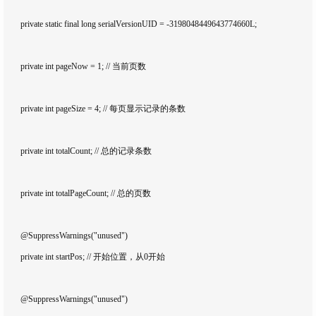
	private static final long serialVersionUID = -3198048449643774660L;

	private int pageNow = 1; // 当前页数

	private int pageSize = 4; // 每页显示记录的条数

	private int totalCount; // 总的记录条数

	private int totalPageCount; // 总的页数

	@SuppressWarnings("unused")

	private int startPos; // 开始位置，从0开始

	@SuppressWarnings("unused")
