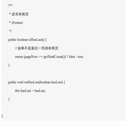
	/**

	 * 是否有尾页

	 * @return

	 */

	public boolean isHasLast() {

		// 如果不是最后一页就有尾页

		return (pageNow == getTotalCount()) ? false : true;

	}

	public void setHasLast(boolean hasLast) {

		this.hasLast = hasLast;

	}
