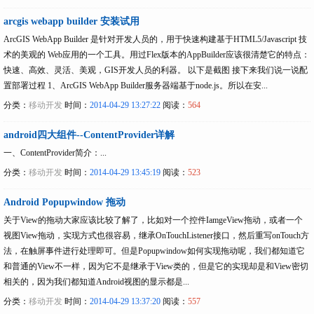
arcgis webapp builder 安装试用
ArcGIS WebApp Builder 是针对开发人员的，用于快速构建基于HTML5/Javascript 技
术的美观的 Web应用的一个工具。用过Flex版本的AppBuilder应该很清楚它的特点：
快速、高效、灵活、美观，GIS开发人员的利器。 以下是截图 接下来我们说一说配
置部署过程 1、ArcGIS WebApp Builder服务器端基于node.js。所以在安...
分类：
移动开发
时间：
2014-04-29 13:27:22
阅读：
564
android四大组件--ContentProvider详解
一、ContentProvider简介：...
分类：
移动开发
时间：
2014-04-29 13:45:19
阅读：
523
Android Popupwindow 拖动
关于View的拖动大家应该比较了解了，比如对一个控件IamgeView拖动，或者一个
视图View拖动，实现方式也很容易，继承OnTouchListener接口，然后重写onTouch方
法，在触屏事件进行处理即可。但是Popupwindow如何实现拖动呢，我们都知道它
和普通的View不一样，因为它不是继承于View类的，但是它的实现却是和View密切
相关的，因为我们都知道Android视图的显示都是...
分类：
移动开发
时间：
2014-04-29 13:37:20
阅读：
557