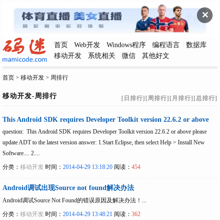
✕
首页
Web开发
Windows程序
编程语言
数据库
移动开发
系统相关
微信
其他好文
首页
>
移动开发
> 周排行
移动开发-周排行
[日排行]
[周排行]
[月排行]
[总排行]
This Android SDK requires Developer Toolkit version 22.6.2 or above
question: This Android SDK requires Developer Toolkit version 22.6.2 or above please
update ADT to the latest version answer: 1.Start Eclipse, then select Help > Install New
Software.... 2....
分类：
移动开发
时间：
2014-04-29 13:18:20
阅读：
454
Android调试出现Source not found解决办法
Android调试Source Not Found的错误原因及解决办法！...
分类：
移动开发
时间：
2014-04-29 13:48:21
阅读：
362