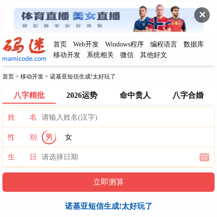
✕
首页
Web开发
Windows程序
编程语言
数据库
移动开发
系统相关
微信
其他好文
首页
>
移动开发
>
诺基亚短信生成!太好玩了
八字精批
2026运势
命中贵人
八字合婚
姓 名
性 别
男
女
生 日
诺基亚短信生成!太好玩了