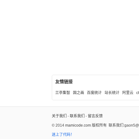
友情链接
兰亭集智
国之画
百度统计
站长统计
阿里云
c
关于我们
-
联系我们
-
留言反馈
© 2014
mamicode.com
版权所有
联系我们:gaon5@ho
迷上了代码！