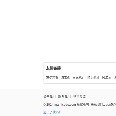
友情链接
兰亭集智
国之画
百度统计
站长统计
阿里云
c
关于我们
-
联系我们
-
留言反馈
© 2014
mamicode.com
版权所有
联系我们:gaon5@ho
迷上了代码！