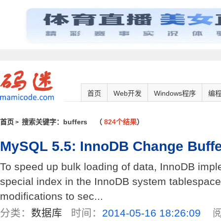
首页
Web开发
Windows程序
编
首页
搜索关键字：buffers
（
824个结果
）
>
MySQL 5.5: InnoDB Change Buffe
To speed up bulk loading of data, InnoDB imple
special index in the InnoDB system tablespace 
modifications to sec...
分类：
数据库
时间：
2014-05-16 18:26:09
阅