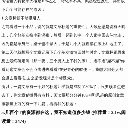
阅读量的转化率大概是10%左右，转化率不高。风起经过反思，得出以
下几个可能存在的原因：
1.文章标题不够吸引人
之前看过一个小品，说的就是文章标题的重要性。大致意思是说有天晚
上，几个好基友撸串到深夜，然后一起到其中一个人家中回去斗地主，
因为都是单身汪，桌子也不够大，于是几个人就直接在床上斗地主了。
第二天他就想写个文章记录下几个基友激情四射的时光，文章标题思来
想去最终确定叫《那一夜，三个男人上了我的床》。虐不虐?屌不屌?你
看到这文章会不会点击进去看看?在好奇心的驱使下，我想大部分人都
会进去看看(进去之后发现才是个标题党)。
所以，一篇文章有一个好的标题几乎就是成功了80%了，只要读者点进
去了，你文章稍微再有点料，阅读量那分分钟10w+啊!风起的原创文章
推荐量上万的有一下几篇，看看我的标题：
a.
几百个T的资源都在这，我不知道值多少钱
(推荐量：2.1w,阅
读量：3474)