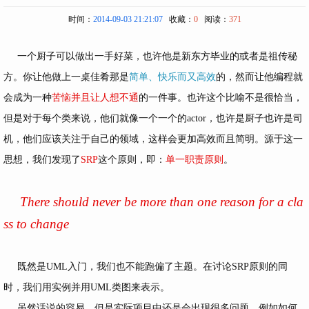
时间：
2014-09-03 21:21:07
收藏：
0
阅读：
371
一个厨子可以做出一手好菜，也许他是新东方毕业的或者是祖传秘
方。你让他做上一桌佳肴那是
简单、快乐而又高效
的，然而让他编程就
会成为一种
苦恼并且让人想不通
的一件事。也许这个比喻不是很恰当，
但是对于每个类来说，他们就像一个一个的actor，也许是厨子也许是司
机，他们应该关注于自己的领域，这样会更加高效而且简明。源于这一
思想，我们发现了
SRP
这个原则，即：
单一职责原则
。
There should never be more than one reason for a cla
ss to change
既然是UML入门，我们也不能跑偏了主题。在讨论SRP原则的同
时，我们用实例并用UML类图来表示。
虽然话说的容易，但是实际项目中还是会出现很多问题，例如如何