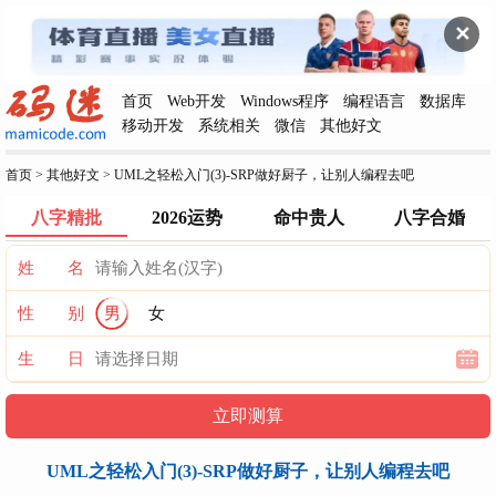
✕
首页
Web开发
Windows程序
编程语言
数据库
移动开发
系统相关
微信
其他好文
首页
>
其他好文
>
UML之轻松入门(3)-SRP做好厨子，让别人编程去吧
八字精批
2026运势
命中贵人
八字合婚
姓 名
性 别
男
女
生 日
UML之轻松入门(3)-SRP做好厨子，让别人编程去吧