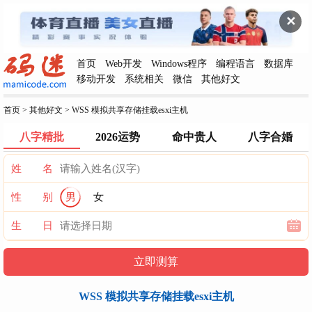
✕
首页
Web开发
Windows程序
编程语言
数据库
移动开发
系统相关
微信
其他好文
首页
>
其他好文
>
WSS 模拟共享存储挂载esxi主机
八字精批
2026运势
命中贵人
八字合婚
姓 名
性 别
男
女
生 日
WSS 模拟共享存储挂载esxi主机